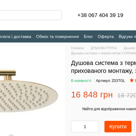
+38 067 404 39 19
лата і доставка
Обмін та повернення
Блог
Оферта
Відгуки 
Головна
ДУШОВА ГРУПА
Душові
Душова система з термостатом CORSAN
Душова система з т
прихованого монтажу, 
В наявності
Артикул: Z03TGL
16 848 грн
18 72
Увійти
для відображення накоп
%
Купити