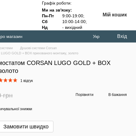
Графік роботи:
Ми на зв'язку:
Мій кошик
Пн-Пт
9:00-19:00;
Сб
10:00-14:00;
Нд
- вихідний
Вхід
про магазин
Укр
 системи
Душові системи Corsan
 LUGO GOLD + BOX прихованого монтажу, золото
ермостатом CORSAN LUGO GOLD + BOX
золото
1 відгук
0 грн
Порівняти
В бажання
ичувальної знижки
Замовити швидко