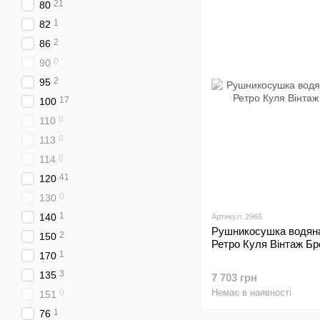
21
80
1
82
2
86
0
90
2
95
17
100
0
110
0
113
0
114
41
120
0
130
1
140
Артикул: 2966
Рушникосушка водяна
2
150
Ретро Куля Вінтаж Бр
1
170
3
135
7 703 грн
Немає в наявності
0
151
1
76