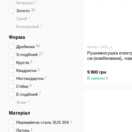
0
Антрацит
39
Золото
0
Сірий
0
Кольоровий
Форма
90
Драбинка
Артикул: 3975_a
Рушникосушка електр
27
S-подібний
см (комбінована), чор
5
Кругла
5
Квадратна
9 800 грн
7
Нестандартна
В наявності
9
Стійка
7
Е-подібний
0
Зігзаг
Матеріал
1
Нержавіюча сталь SUS 304
1
Латунь