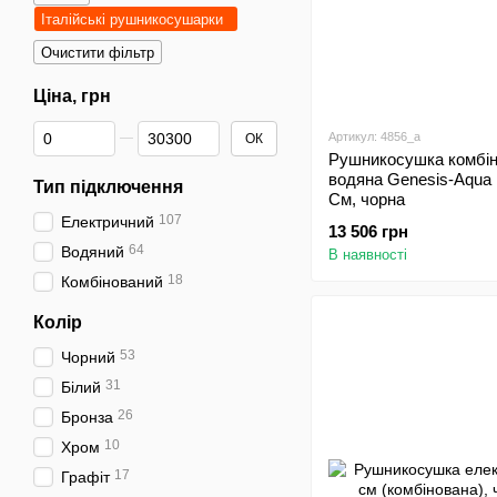
Італійські рушникосушарки
Очистити фільтр
Ціна, грн
Від Ціна, грн
До Ціна, грн
Артикул: 4856_a
ОК
Рушникосушка комбін
водяна Genesis-Aqua 
Тип підключення
См, чорна
107
Електричний
13 506 грн
64
Водяний
В наявності
18
Комбінований
Колір
53
Чорний
31
Білий
26
Бронза
10
Хром
17
Графіт