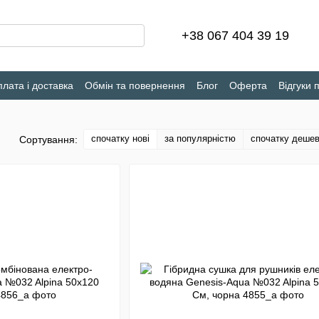
+38 067 404 39 19
лата і доставка
Обмін та повернення
Блог
Оферта
Відгуки 
спочатку нові
за популярністю
спочатку деше
Сортування: