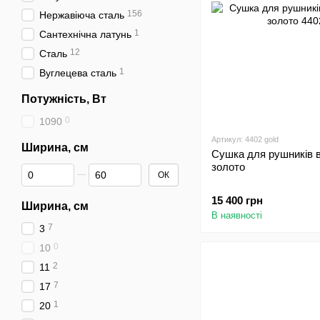
156
Нержавіюча сталь
1
Сантехнічна латунь
12
Сталь
1
Вуглецева сталь
Потужність, Вт
0
1090
Артикул: 4402 gold
Ширина, см
Сушка для рушників 
золото
Від Ширина, см
До Ширина, см
ОК
15 400 грн
Ширина, см
В наявності
7
3
0
10
2
11
7
17
1
20