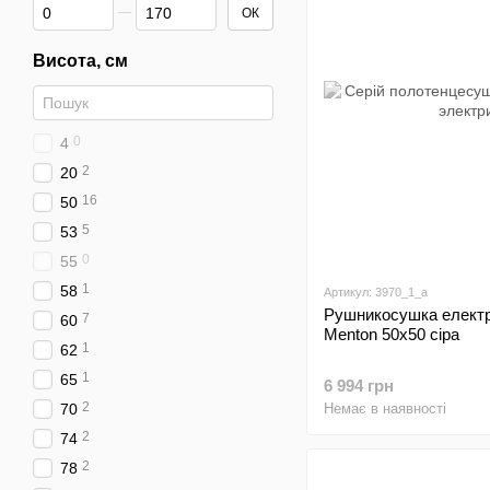
Від Висота, см
До Висота, см
ОК
Висота, см
0
4
2
20
16
50
5
53
0
55
1
58
Артикул: 3970_1_a
Рушникосушка електр
7
60
Menton 50x50 сіра
1
62
1
65
6 994 грн
2
70
Немає в наявності
2
74
2
78