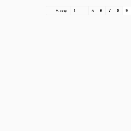
Назад
1
...
5
6
7
8
9