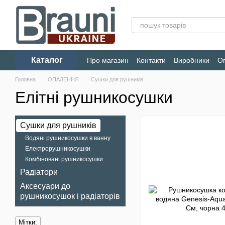
Перейти до основного контенту
Каталог
Про магазин
Контакти
Виробники
Оп
Конфіденційність
Головна
ОПАЛЕННЯ
Сушки для рушників
Елітні рушникосушки
Сушки для рушників
Водяні рушникосушки в ванну
Електрорушникосушки
Комбіновані рушникосушки
Радіатори
Аксесуари до
рушникосушок і радіаторів
Мітки: