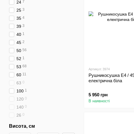
7
24
3
25
4
35
3
39
1
40
2
45
56
50
1
52
68
53
Артикул: 3974
11
60
Рушникосушка E4 / 4
електрична біла
0
63
1
100
5 950 грн
0
120
В наявності
0
140
0
26
Висота, см