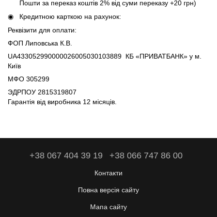
Пошти за переказ коштів 2% від суми переказу +20 грн)
Кредитною карткою на рахунок:
Реквізити для оплати:
ФОП Липовська К.В.
UA433052990000026005030103889 КБ «ПРИВАТБАНК» у м.
Київ
МФО 305299
ЭДРПОУ 2815319807
Гарантія від виробника 12 місяців.
+38 067 404 39 19
+38 066 747 86 00
Контакти
Повна версія сайту
Мапа сайту