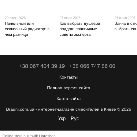
29 июля 2026
27 июля 2026
24 июля 2026
Панельный или
Как выбрать душевой
Ванна в стил
секционный радиатор: в
поддон: практичные
выбрать са
чем разница
советы эксперта
+38 067 404 39 19
+38 066 747 86 00
Контакты
Полная версия сайта
Карта сайта
Brauni.com.ua - интернет-магазин смесителей в Киеве © 2026
Укр
Рус
Online store built with Horoshop