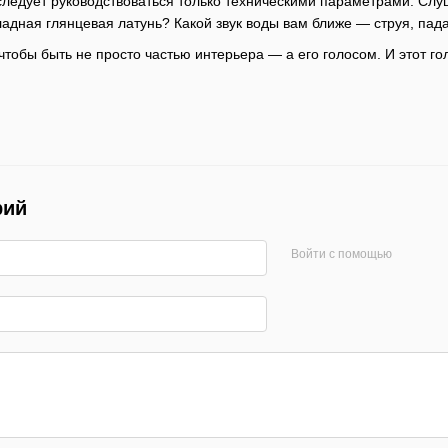
 следует руководствоваться только техническими параметрами. Сл
адная глянцевая латунь? Какой звук воды вам ближе — струя, пад
тобы быть не просто частью интерьера — а его голосом. И этот го
рий
Войти с помощью