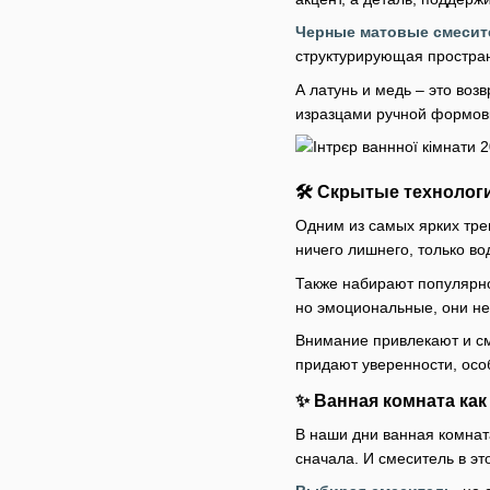
Черные матовые смесит
структурирующая простран
А латунь и медь – это во
изразцами ручной формовк
🛠️ Скрытые техноло
Одним из самых ярких тре
ничего лишнего, только во
Также набирают популярно
но эмоциональные, они не
Внимание привлекают и см
придают уверенности, осо
✨ Ванная комната ка
В наши дни ванная комната
сначала. И смеситель в эт