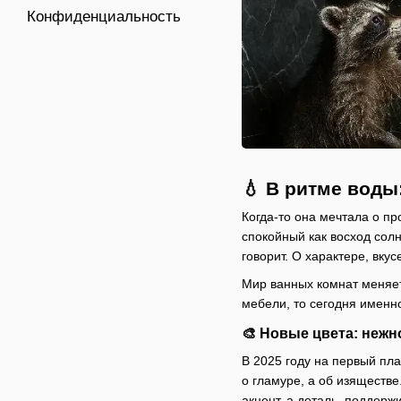
Конфиденциальность
💧 В ритме воды
Когда-то она мечтала о пр
спокойный как восход солн
говорит. О характере, вкусе
Мир ванных комнат меняет
мебели, то сегодня именно
🎨 Новые цвета: нежн
В 2025 году на первый пл
о гламуре, а об изяществ
акцент, а деталь, поддер