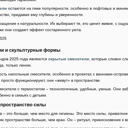
ели
остаются на пике популярности, особенно в лофтовых и миним
ство, придавая ему глубины и уверенности.
звращение к натуральности. Их выбирают те, кто ценит живое, с о
и они создают эффект состаренного уюта.
гии и скульптурные формы
ндов 2025 года являются
скрытые смесители
, которые словно сл
да, только линии.
сть напольные смесители, особенно в проектах с ваннами-остров
 просто функционируют, они «живут» в пространстве.
есители с термостатом – технологичные, удобные, умные. Они заб
бенно в семьях с детьми.
к пространство силы
 – это больше, чем место для гигиены. Это место силы, приватное 
ом пространстве больше, чем кран. Он – ритуал, прикосновение к во