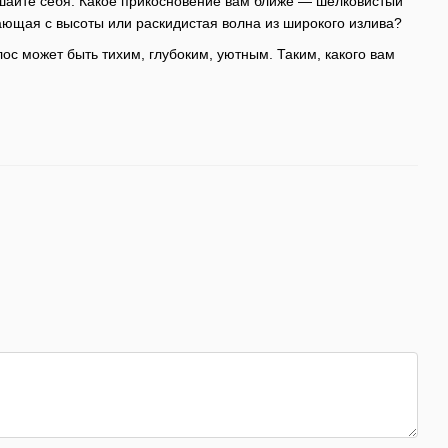
ушайте себя. Какое прикосновение вам ближе — шелковистый
ающая с высоты или раскидистая волна из широкого излива?
лос может быть тихим, глубоким, уютным. Таким, какого вам