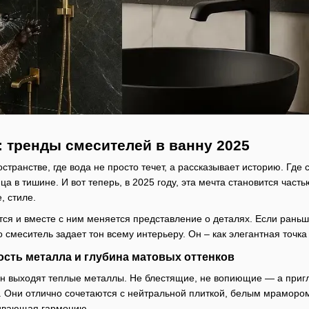
: тренды смесителей в ванну 2025
остранстве, где вода не просто течет, а рассказывает историю. Где
ца в тишине. И вот теперь, в 2025 году, эта мечта становится час
, стиле.
ся и вместе с ним меняется представление о деталях. Если рань
 смеситель задает тон всему интерьеру. Он – как элегантная точк
ость металла и глубина матовых оттенков
ан выходят теплые металлы. Не блестящие, не вопиющие — а при
е. Они отлично сочетаются с нейтральной плиткой, белым мраморо
живающая гармонию.