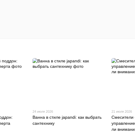
24 июля 2026
21 июля 2026
оддон:
Ванна в стиле japandi: как выбрать
Смесители 
перта
сантехнику
управление
ли внимани