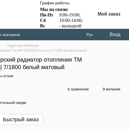
График работы:
Мы на связи:
Мой заказ
Пн-Пт
9:00-19:00;
Сб
10:00-14:00;
Вс
- выходной
Вход
о магазине
Рус
ы
Радиаторы Arttidesign
опления ТМ ARTTIDESIGN Livorno || 7/1800 белый матовый
рский радиатор отопления ТМ
| 7/1800 белый матовый
ь отзыв
К сравнению
В желания
тельной скидки
Быстрый заказ