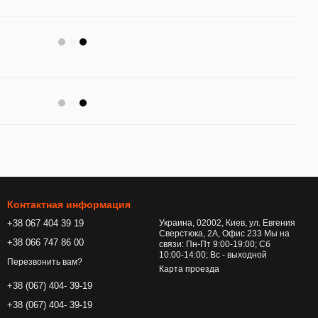
Контактная информация
+38 067 404 39 19
Украина, 02002, Киев, ул. Евгения
Сверстюка, 2А, Офис 233 Мы на
+38 066 747 86 00
связи: Пн-Пт 9:00-19:00; Сб
10:00-14:00; Вс - выходной
Перезвонить вам?
Карта проезда
+38 (067) 404- 39-19
+38 (067) 404- 39-19