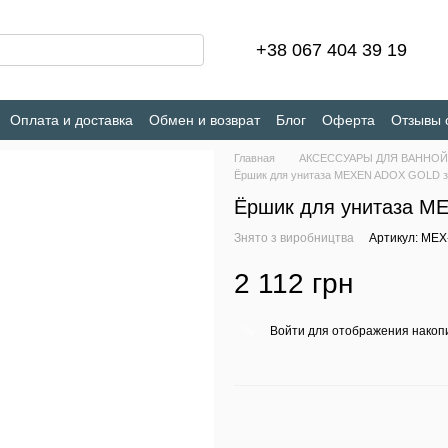
+38 067 404 39 19
Оплата и доставка
Обмен и возврат
Блог
Оферта
Отзывы 
Главная
АКСЕССУАРЫ ДЛЯ ВАННОЙ
Ёршик для унитаза MEXEN ADOX GOLD з
Ёршик для унитаза M
Знято з виробництва
Артикул: MEX
2 112 грн
Войти
для отображения накопи
%