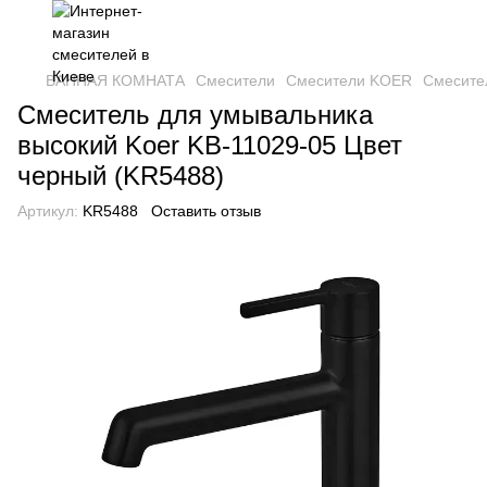
ВАННАЯ КОМНАТА
Смесители
Смесители KOER
Смесител
Смеситель для умывальника
высокий Koer KB-11029-05 Цвет
черный (KR5488)
Артикул:
KR5488
Оставить отзыв