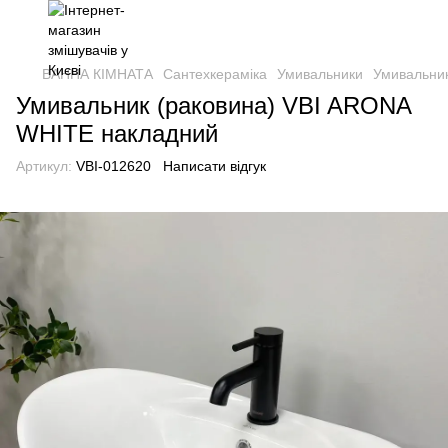
ВАННА КІМНАТА
Сантехкераміка
Умивальники
Умивальник
Умивальник (раковина) VBI ARONA
WHITE накладний
Артикул:
VBI-012620
Написати відгук