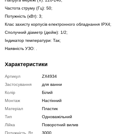
Напруга мережі (V): 220-240;
Частота струму (Гц): 50;
Потужність (кВт): 3;
Клас захисту корпусів електронного обладнання IPX4;
Сполучний діаметр (дюйм): 1/2;
Індикатор температури: Так;
Наявність УЗО: .
Характеристики
Артикул
ZX4934
Застосування
для ванни
Колір
Білий
Монтаж
Настінний
Матеріал
Пластик
Тип
Одноважільний
Лійка
Поворотний вилив
Потужність, Вт
3000