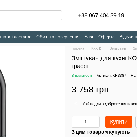
+38 067 404 39 19
лата і доставка
Обмін та повернення
Блог
Оферта
Відгуки 
Головна
КУХНЯ
Змішувачі
Зм
Змішувач для кухні KO
графіт
В наявності
Артикул: KR3387
Нап
3 758 грн
Увійти
для відображення накоп
%
Купити
З цим товаром купують