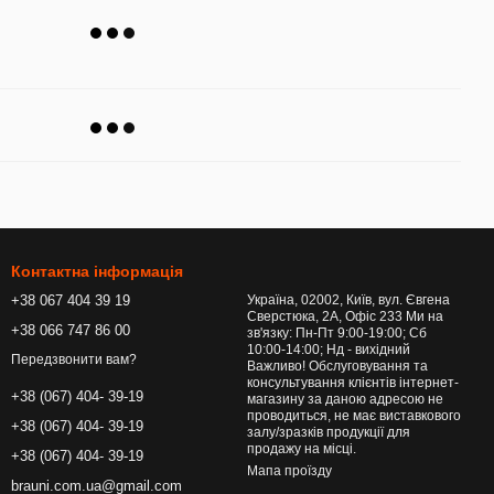
Контактна інформація
+38 067 404 39 19
Україна, 02002, Київ, вул. Євгена
Сверстюка, 2А, Офіс 233 Ми на
+38 066 747 86 00
зв'язку: Пн-Пт 9:00-19:00; Сб
10:00-14:00; Нд - вихідний
Передзвонити вам?
Важливо! Обслуговування та
консультування клієнтів інтернет-
+38 (067) 404- 39-19
магазину за даною адресою не
проводиться, не має виставкового
+38 (067) 404- 39-19
залу/зразків продукції для
продажу на місці.
+38 (067) 404- 39-19
Мапа проїзду
brauni.com.ua@gmail.com