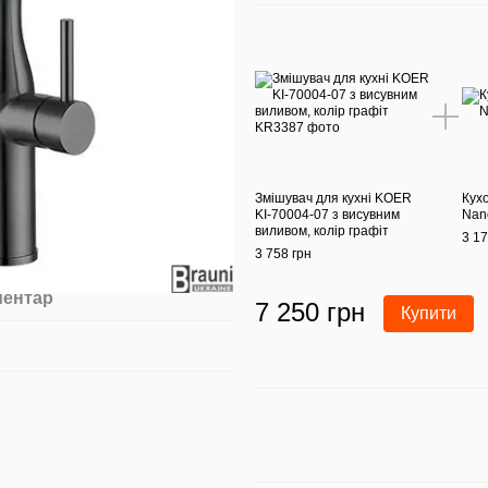
Змішувач для кухні KOER
Кух
KI-70004-07 з висувним
Nano
виливом, колір графіт
3 17
3 758 грн
ментар
7 250 грн
Купити