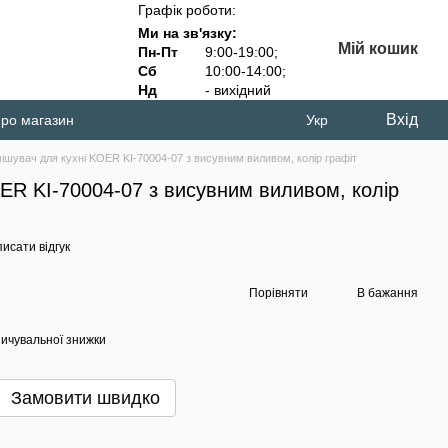
Графік роботи:
Ми на зв'язку:
Мій кошик
Пн-Пт
9:00-19:00;
Сб
10:00-14:00;
Нд
- вихідний
Вхід
про магазин
Укр
ішувач для кухні KOER KI-70004-07 з висувним виливом, колір графіт
ER KI-70004-07 з висувним виливом, колір
исати відгук
Порівняти
В бажання
ичувальної знижки
Замовити швидко