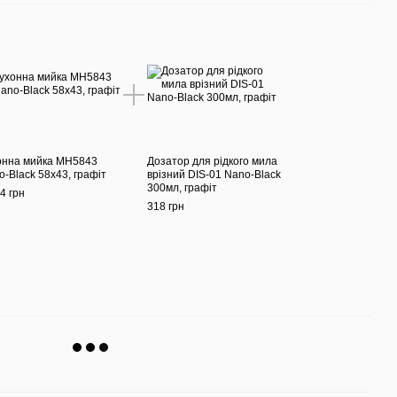
онна мийка MH5843
Дозатор для рідкого мила
-Black 58х43, графіт
врізний DIS-01 Nano-Black
300мл, графіт
4 грн
318 грн