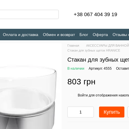
+38 067 404 39 19
Оплата и доставка
Обмен и возврат
Блог
Оферта
Отзывы 
Главная
АКСЕССУАРЫ ДЛЯ ВАННОЙ
Стакан для зубных щеток HRANICE
Стакан для зубных щ
В наличии
Артикул: 4555
Оставит
803 грн
Войти
для отображения накопи
%
Купить