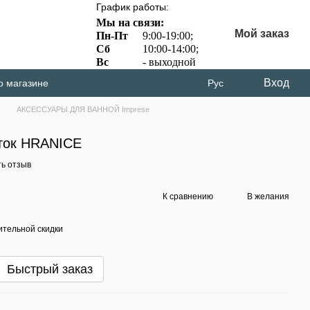
График работы:
Мы на связи:
Мой заказ
Пн-Пт
9:00-19:00;
Сб
10:00-14:00;
Вс
- выходной
Вход
о магазине
Рус
АКСЕССУАРЫ ДЛЯ ВАННОЙ Imprese
еток HRANICE
ь отзыв
К сравнению
В желания
тельной скидки
Быстрый заказ