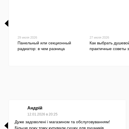
29 июля 2026
27 июля 2026
Панельный или секционный
Как выбрать душево
радиатор: в чем разница
практичные советы 
Андрій
12.01.2026 в 20:25
Дуже задоволені і магазином та обслуговуванням!
Більше року тому купували сушку для рушників.