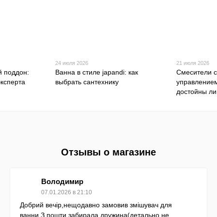
24 июля 2026
21 июля 2026
й поддон:
Ванна в стиле japandi: как
Смесители 
эксперта
выбрать сантехнику
управлением
достойны ли
Отзывы о магазине
Володимир
07.01.2026 в 21:10
Добрий вечір,нещодавно замовив змішувач для
ванни.З пошти забирала дружина(детально не