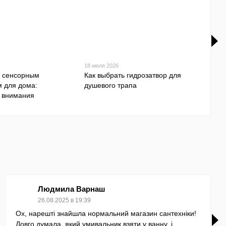
18 июля 2026
14 ию
с сенсорным
Как выбрать гидрозатвор для
Как 
 для дома:
душевого трапа
сове
 внимания
Людмила Варнаш
26.08.2025 в 19:39
Ох, нарешті знайшла нормальний магазин сантехніки!
Довго думала, який умивальник взяти у ванну, і