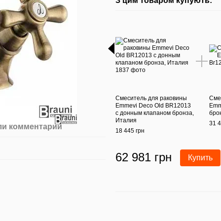
З цим товаром купують:
Смеситель для раковины
Сме
Emmevi Deco Old BR12013
Emm
с донным клапаном бронза,
бро
Италия
31 4
ли комментарий
18 445 грн
62 981 грн
Купить