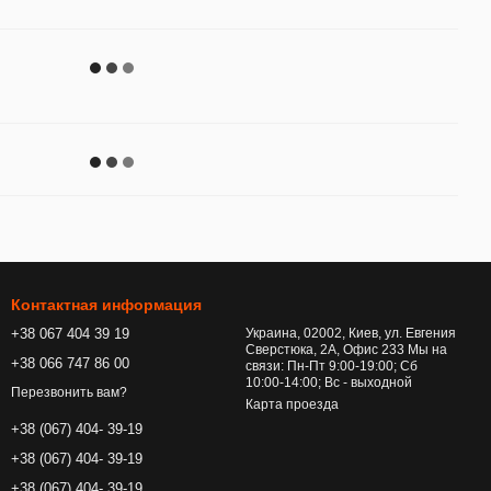
Контактная информация
+38 067 404 39 19
Украина, 02002, Киев, ул. Евгения
Сверстюка, 2А, Офис 233 Мы на
+38 066 747 86 00
связи: Пн-Пт 9:00-19:00; Сб
10:00-14:00; Вс - выходной
Перезвонить вам?
Карта проезда
+38 (067) 404- 39-19
+38 (067) 404- 39-19
+38 (067) 404- 39-19