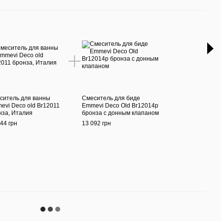
З ц
ситель для ванны
Смеситель для биде
Смес
evi Deco old Br12011
Emmevi Deco Old Br12014p
Emme
нза, Италия
бронза с донным клапаном
с до
Итал
44 грн
13 092 грн
18 44
36