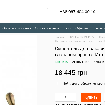
+38 067 404 39 19
Оплата и доставка
Обмен и возврат
Блог
Оферта
Отзывы 
Главная
ВАННАЯ КОМНАТА
Сме
Смеситель для раковины Emmevi Deco Ol
Смеситель для ракови
клапаном бронза, Ита
В наличии
Артикул: 1837
Оставит
18 445 грн
Войти
для отображения накопи
%
Купить