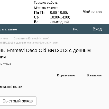
График работы:
Мы на связи:
Мой заказ
Пн-Пт
9:00-19:00;
Сб
10:00-14:00;
Вс
- выходной
Вход
о магазине
Рус
сители
Смесители Emmevi (Италия)
d BR12013 с донным клапаном бронза, Италия
ны Emmevi Deco Old BR12013 с донным
лия
ь отзыв
К сравнению
В желания
тельной скидки
Быстрый заказ