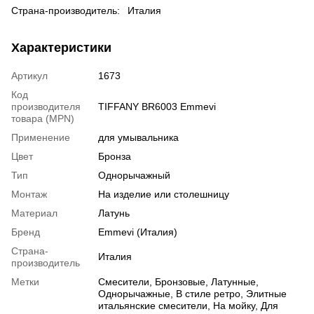
Страна-производитель: Италия
Характеристики
Артикул
1673
Код
производителя
TIFFANY BR6003 Emmevi
товара (MPN)
Применение
для умывальника
Цвет
Бронза
Тип
Однорычажный
Монтаж
На изделие или столешницу
Материал
Латунь
Бренд
Emmevi (Италия)
Страна-
Италия
производитель
Метки
Смесители
,
Бронзовые
,
Латунные
,
Однорычажные
,
В стиле ретро
,
Элитные
итальянские смесители
,
На мойку
,
Для