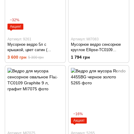
−32%
Акция!
Артикул: 9261
Артикул: MI7083
Мусорное ведро 5л с
Мусорное ведро сенсорное
крышкой, цвет сатин (
круглое Ellipse-TC0109
нержавейка)
Chrome-Black 9л (хром-
3 600 грн
1 794 грн
5 300 грн
черное)
−16%
Акция!
Артикул: MI7075
Артикул: 5265