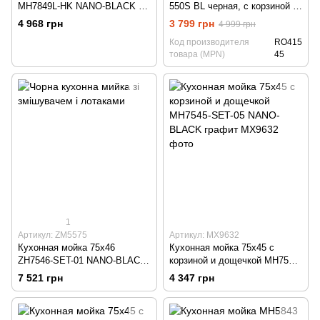
MH7849L-HK NANO-BLACK с
550S BL черная, с корзиной и
глубоким крылом и
дозатором
4 968 грн
3 799 грн
4 999 грн
подставкой под ножи, Графит
Код производителя
RO415
товара (MPN)
45
1
Артикул: ZM5575
Артикул: MX9632
Кухонная мойка 75х46
Кухонная мойка 75х45 с
ZH7546-SET-01 NANO-BLACK
корзиной и дощечкой MH7545-
со смесителем и лотками
SET-05 NANO-BLACK графит
7 521 грн
4 347 грн