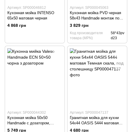
Артикул: SP000046812
Артикул: SP000045063
Кухонная мойка INTENSO
Кухонная мойка PVD черная
65х50 матовая черная
58х43 Handmade монтаж под
столешницу
4 868 грн
3 829 грн
Код производителя
58*43pv
товара (MPN)
d23
Артикул: SP000044302
Артикул: SP000047137
Кухонная мойка 50х50
Гранитная мойка для кухни
Handmade с дозатором,
54х44 OASIS 5444 матовая
черная 3,0/1.5)
Темная скала, под
5 749 грн
4 680 грн