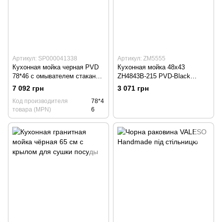
Артикул: SP000041338
Артикул: ZM5555
Кухонная мойка черная PVD
Кухонная мойка 48х43
78*46 с омывателем стаканов
ZH4843B-215 PVD-Black
и подставкой для ножей
черная под столешницу,
7 092 грн
3 071 грн
3.0/1.0 мм
Код производителя
78*4
товара (MPN)
6