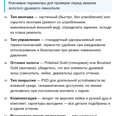
Ключевые параметры для проверки перед заказом
золотого душевого смесителя.
Тип монтажа
— настенный (быстро, без штробления) или
скрытого монтажа (ремонт со штроблением,
максимальный внешний вид); определите заранее, исходя
из плана ремонта.
Тип управления
— стандартный однорычажный или
термостатический; термостат удобнее при ежедневном
использовании и безопаснее при резких изменениях
давления.
Оттенок золота
— Polished Gold (глянцевое) или Brushed
Gold (матовое); убедитесь, что все элементы душевой
зоны (смеситель, лейки, держатель) одного оттенка.
Тип покрытия
— PVD для длительной устойчивости во
влажной среде; гальваническое доступнее, но менее
долговечно при постоянном контакте с паром.
Комплектация
— входят ли верхняя лейка и ручной душ в
комплект; гарнитуры выгоднее — все детали подобраны и
в одном оттенке.
Расстояние между подводами
— для настенных