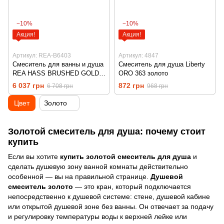
−10%
−10%
Акция!
Акция!
Артикул: REA-B6403
Артикул: 4847
Смеситель для ванны и душа
Смеситель для душа Liberty
REA HASS BRUSHED GOLD
ORO 363 золото
настенный без излива
6 037 грн
872 грн
6 708 грн
968 грн
Цвет
Золото
Золотой смеситель для душа: почему стоит
купить
Если вы хотите
купить золотой смеситель для душа
и
сделать душевую зону ванной комнаты действительно
особенной — вы на правильной странице.
Душевой
смеситель золото
— это кран, который подключается
непосредственно к душевой системе: стене, душевой кабине
или открытой душевой зоне без ванны. Он отвечает за подачу
и регулировку температуры воды к верхней лейке или