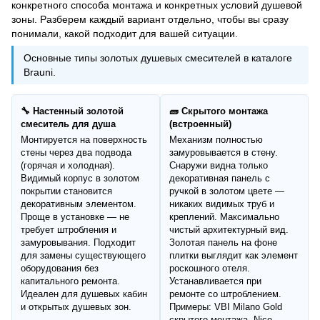
конкретного способа монтажа и конкретных условий душевой
зоны. Разберем каждый вариант отдельно, чтобы вы сразу
понимали, какой подходит для вашей ситуации.
Основные типы золотых душевых смесителей в каталоге
Brauni.
🔧 Настенный золотой
🧱 Скрытого монтажа
смеситель для душа
(встроенный)
Монтируется на поверхность
Механизм полностью
стены через два подвода
замуровывается в стену.
(горячая и холодная).
Снаружи видна только
Видимый корпус в золотом
декоративная панель с
покрытии становится
ручкой в золотом цвете —
декоративным элементом.
никаких видимых труб и
Проще в установке — не
креплений. Максимально
требует штробления и
чистый архитектурный вид.
замуровывания. Подходит
Золотая панель на фоне
для замены существующего
плитки выглядит как элемент
оборудования без
роскошного отеля.
капитального ремонта.
Устанавливается при
Идеален для душевых кабин
ремонте со штроблением.
и открытых душевых зон.
Примеры: VBI Milano Gold
скрытого монтажа, Nice