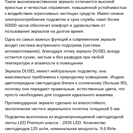
Такое высококачественное зеркало отличается высокой
яркостью и четкостью отражения, повышенной устойчивостью
к воздействию агрессивных чистящих средств. Имеет низкое
электропотребление подсветки и срок службы ламп более
50000 часов обеспечит комфорт и удовольствие от
пользования зеркалом на долгое время.
Одна из самых важных функций в современном зеркале
входит система внутреннего подогрева (система
антизапотевания), благодаря этому зеркало DUSEL всегда
остается сухим, чистым и без разводов при любой
температуре и влажности в помещении
Зеркала DUSEL имеют нейтральную подсветку, она
максимально приближена к природному освещению. Индекс
цветопередачи светодиодов близок к солнечному (больше 80),
поэтому они передают правильные, естественные цвета, что
просто необходимо для создания идеального макияжа.
Противоударное зеркало сделано из влагостойкого,
экологически чистого зеркального полотна толщиной 5 мм.
Подсветка выполнена из водонепроницаемой светодиодной
ленты LED Premium класса：2835 LED. Количество
светодиодов:120 шт/м, номинальная мощность: 9,6 Вт/м.