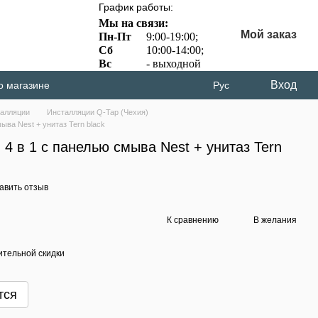
График работы:
Мы на связи:
Мой заказ
Пн-Пт
9:00-19:00;
Сб
10:00-14:00;
Вс
- выходной
Вход
о магазине
Рус
алляции
Инсталляции Q-Tap (Чехия)
ыва Nest + унитаз Tern black
4 в 1 с панелью смыва Nest + унитаз Tern
авить отзыв
К сравнению
В желания
тельной скидки
тся