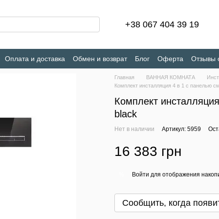
+38 067 404 39 19
Оплата и доставка
Обмен и возврат
Блог
Оферта
Отзывы 
Главная
ВАННАЯ КОМНАТА
Инст
Комплект инсталляция 4 в 1 с панелью см
Комплект инсталляция 
black
Нет в наличии
Артикул: 5959
Ост
16 383 грн
Войти
для отображения накопи
%
Сообщить, когда появи