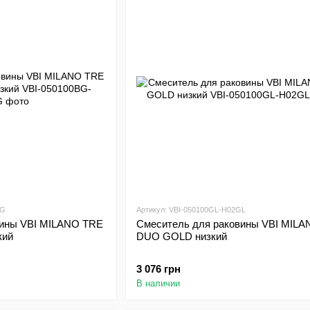
BG
Артикул: VBI-050100GL-H02GL
вины VBI MILANO TRE
Смеситель для раковины VBI MILA
кий
DUO GOLD низкий
3 076 грн
В наличии