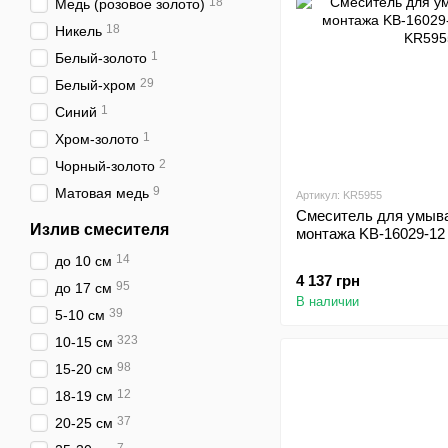
18
Медь (розовое золото)
18
Никель
1
Белый-золото
29
Белый-хром
1
Синий
1
Хром-золото
2
Чорный-золото
9
Матовая медь
Артикул: KR5955
Смеситель для умыва
Излив смесителя
монтажа KB-16029-12
14
до 10 см
4 137 грн
95
до 17 см
В наличии
39
5-10 см
323
10-15 см
98
15-20 см
12
18-19 см
37
20-25 см