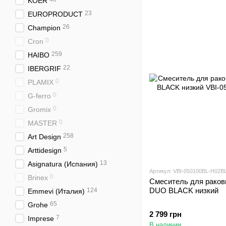
KOER
23
EUROPRODUCT
26
Champion
0
Cron
259
HAIBO
22
IBERGRIF
0
PLAMIX
0
G-ferro
0
Gromix
0
MASTER
258
Art Design
5
Arttidesign
13
Asignatura (Испания)
Артикул: VBI-050100BL-H02B
0
Brinex
Смеситель для рако
DUO BLACK низкий
124
Emmevi (Италия)
65
Grohe
2 799 грн
7
Imprese
В наличии