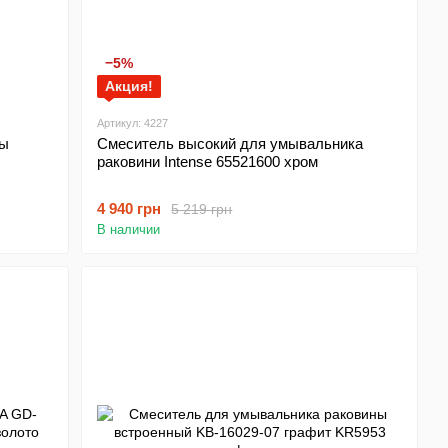
−5%
Акция!
Артикул: 4227
ны
Смеситель высокий для умывальника
раковини Intense 65521600 хром
4 940 грн
5 219 грн
В наличии