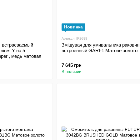
Новинка
Артикул: IR9899
ы встраеваемый
Змішувач для умивальника ракови
ires Y на 5
встроенный GARI-1 Матове золото
pper , медь матовая
7 645 грн
В наличии