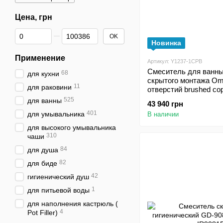
Цена, грн
От Цена, грн
До Цена, грн
OK
Новинка
Применение
Артикул: Y1237-1CPB
Смеситель для ванн
68
для кухни
скрытого монтажа Omn
11
для раковини
отверстий brushed co
525
для ванны
43 940 грн
401
для умывальника
В наличии
для высокого умывальника
310
чаши
84
для душа
82
для биде
42
гигиенический душ
1
для питьевой воды
для наполнения кастрюль (
4
Pot Filler)