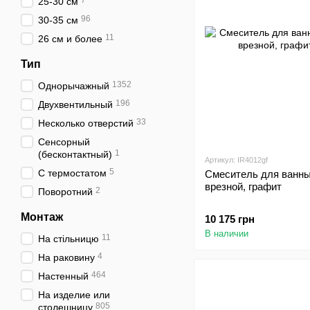
7
25-30 см
96
30-35 см
11
26 см и более
Тип
1352
Однорычажный
196
Двухвентильный
33
Несколько отверстий
Сенсорный
1
(бесконтактный)
Артикул: IR4012gf
5
С термостатом
Смеситель для ванны 
врезной, графит
2
Поворотний
Монтаж
10 175 грн
В наличии
11
На стільницю
4
На раковину
464
Настенный
На изделие или
805
столешницу