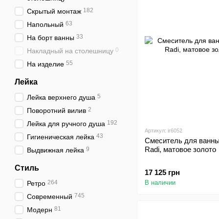
182
Скрытый монтаж
63
Напольный
33
На борт ванны
0
Накладный на столешницу
55
На изделие
Лейка
5
Лейка верхнего душа
2
Поворотний вилив
192
Лейка для ручного душа
Артикул: ir6052
43
Гигиеническая лейка
Смеситель для ванны
Radi, матовое золото
9
Выдвижная лейка
Стиль
17 125 грн
264
В наличии
Ретро
745
Современный
81
Модерн