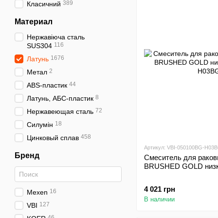
389
Класичний
Материал
Нержавіюча сталь
116
SUS304
1676
Латунь
2
Метал
44
ABS-пластик
8
Латунь, АБС-пластик
72
Нержавеющая сталь
18
Силумін
458
Цинковый сплав
Артикул: VBI-050100BG-H03
Бренд
Смеситель для рако
BRUSHED GOLD низ
4 021 грн
16
Mexen
В наличии
127
VBI
46