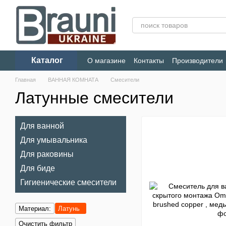
Перейти к основному контенту
Каталог
О магазине
Контакты
Производители
Конфиденциальность
Главная
ВАННАЯ КОМНАТА
Смесители
Латунные смесители
Для ванной
Для умывальника
Для раковины
Для биде
Гигиенические смесители
Материал:
Латунь
Очистить фильтр