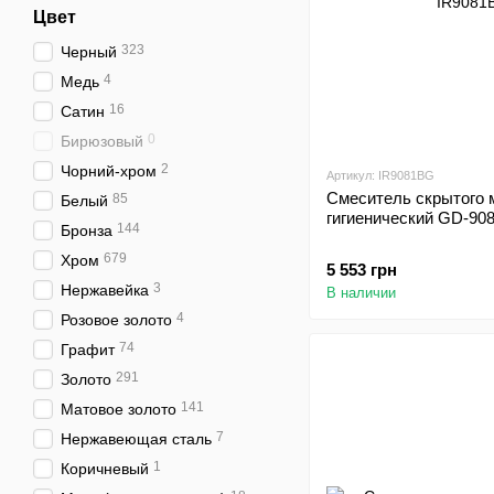
Цвет
323
Черный
4
Медь
16
Сатин
0
Бирюзовый
2
Чорний-хром
Артикул: IR9081BG
Смеситель скрытого 
85
Белый
гигиенический GD-90
144
Бронза
679
Хром
5 553 грн
3
Нержавейка
В наличии
4
Розовое золото
74
Графит
291
Золото
141
Матовое золото
7
Нержавеющая сталь
1
Коричневый