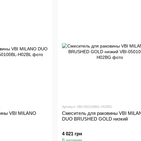
L
Артикул: VBI-050100BG-H02BG
вины VBI MILANO
Смеситель для раковины VBI MILA
DUO BRUSHED GOLD низкий
4 021 грн
В наличии