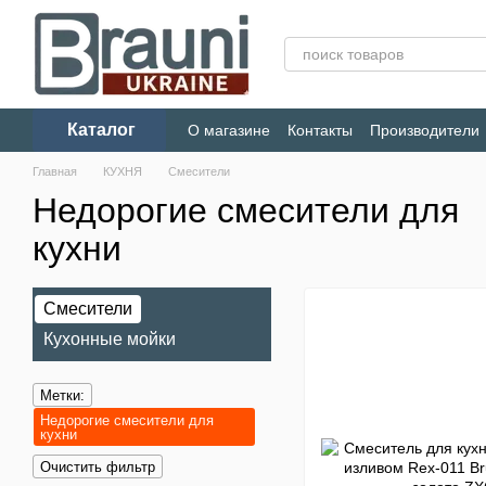
Перейти к основному контенту
Каталог
О магазине
Контакты
Производители
Конфиденциальность
Главная
КУХНЯ
Смесители
Недорогие смесители для
кухни
Смесители
Кухонные мойки
Метки:
Недорогие смесители для
кухни
Очистить фильтр