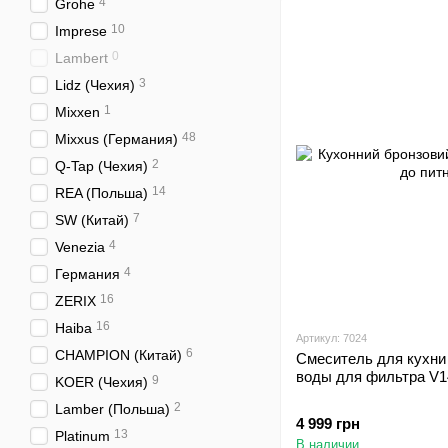
4
Grohe
10
Imprese
0
Lambert
3
Lidz (Чехия)
1
Mixxen
48
Mixxus (Германия)
2
Q-Tap (Чехия)
14
REA (Польша)
7
SW (Китай)
4
Venezia
4
Германия
16
ZERIX
16
Haiba
Артикул: 7024
6
CHAMPION (Китай)
Смеситель для кухни 
воды для фильтра V1
9
KOER (Чехия)
2
Lamber (Польша)
4 999 грн
13
Platinum
В наличии