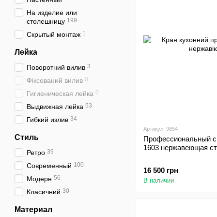
На изделие или
199
столешницу
1
Скрытый монтаж
Лейка
3
Поворотний вилив
0
Фіксований вилив
0
Гигиеническая лейка
53
Выдвижная лейка
34
Гибкий излив
Артикул: 9854
Стиль
Профессиональный с
1603 нержавеющая с
39
Ретро
100
Современный
16 500 грн
56
Модерн
В наличии
30
Класичний
Материал