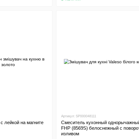
Артикул: SP000048111
с лейкой на магните
Смеситель кухонный однорычажны
FHP (8569S) белоснежный с повор
изливом