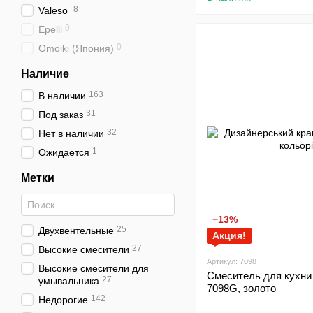
8
Valeso
0
Epelli
0
Omoiki (Япония)
Наличие
163
В наличии
31
Под заказ
32
Нет в наличии
1
Ожидается
Метки
−13%
25
Двухвентельные
Акция!
27
Высокие смесители
Артикул: 7098
Высокие смесители для
Смеситель для кухни 
27
умывальника
7098G, золото
142
Недорогие