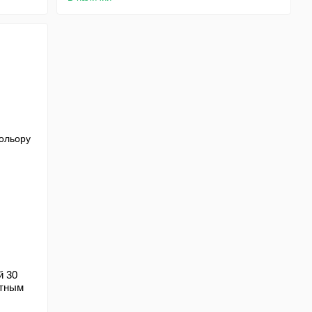
й 30
отным