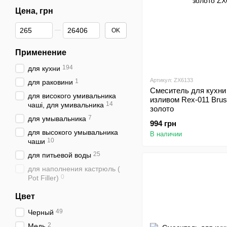
Цена, грн
От Цена, грн
До Цена, грн
OK
Применение
194
для кухни
Артикул: ZX6133
1
для раковини
Смеситель для кухни
для високого умивальника
изливом Rex-011 Brus
14
чаші, для умивальника
золото
7
для умывальника
994 грн
для высокого умывальника
В наличии
10
чаши
25
для питьевой воды
для наполнения кастрюль (
0
Pot Filler)
Цвет
49
Черный
2
Медь