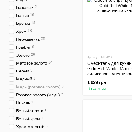
2
Бежевый
16
Белый
15
Бронза
68
Хром
38
Нержавейка
8
Графит
26
Золото
Артикул: MI8423
14
Матовое золото
Смеситель для кухни 
Gold Refl.White, Мато
5
Серый
силиконовым изливо
1
Медный
1 829 грн
0
Медь (розовое золото)
В наличии
2
Розовое золото (медь)
2
Никель
1
Белый-золото
1
Белый-хром
8
Хром матовый