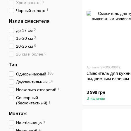
0
Хром-золото
1
Чорный-золото
Излив смесителя
2
до 17 см
2
15-20 см
6
20-25 см
0
26 см и более
Тип
Артикул: SP000049849
Смеситель для кухни 
180
Однорычажный
выдвижным изливом
14
Двухвентильный
1
Несколько отверстий
3 998 грн
Сенсорный
В наличии
1
(бесконтактный)
Монтаж
3
На стільницю
4
Настенный