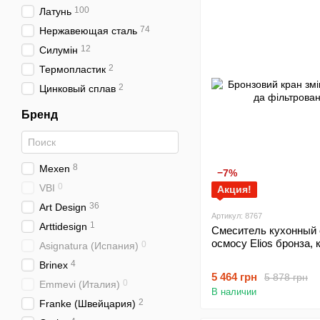
100
Латунь
74
Нержавеющая сталь
12
Силумін
2
Термопластик
2
Цинковый сплав
Бренд
8
Mexen
−7%
0
VBI
Акция!
36
Art Design
Артикул: 8767
1
Arttidesign
Смеситель кухонный 
осмосу Elios бронза,
0
Asignatura (Испания)
4
Brinex
5 464 грн
5 878 грн
0
Emmevi (Италия)
В наличии
2
Franke (Швейцария)