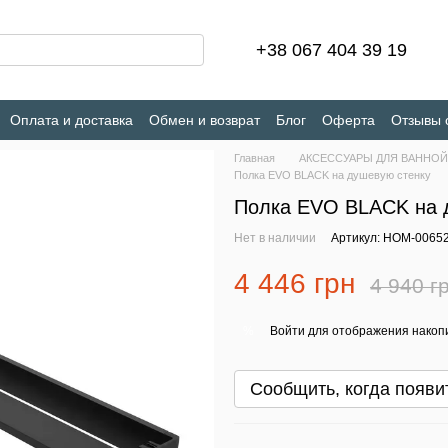
+38 067 404 39 19
Оплата и доставка
Обмен и возврат
Блог
Оферта
Отзывы 
Главная
АКСЕССУАРЫ ДЛЯ ВАННОЙ
Полка EVO BLACK на душевую стенку
Полка EVO BLACK на 
Нет в наличии
Артикул: HOM-0065
4 446 грн
4 940 г
Войти
для отображения накопи
%
Сообщить, когда появи