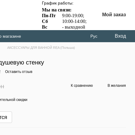
График работы:
Мы на связи:
Мой заказ
Пн-Пт
9:00-19:00;
Сб
10:00-14:00;
Вс
- выходной
Вход
о магазине
Рус
АКСЕССУАРЫ ДЛЯ ВАННОЙ REA (Польша)
душевую стенку
2
Оставить отзыв
рн
К сравнению
В желания
тельной скидки
тся