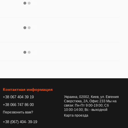
Контактная информация
+38 067 404 39 19
Украина, 02002, Киев, ул. Евгения
Сверстюка, 2А, Офис 233 Мы на
+38 066 747 86 00
связи: Пн-Пт 9:00-19:00; Сб
10:00-14:00; Вс - выходной
Перезвонить вам?
Карта проезда
+38 (067) 404- 39-19