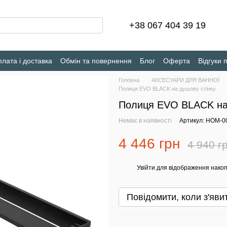
+38 067 404 39 19
лата і доставка
Обмін та повернення
Блог
Оферта
Відгуки 
Головна
АКСЕСУАРИ ДЛЯ ВАННОЇ
Полиця EVO BLACK на душову стінку
Полиця EVO BLACK на 
Немає в наявності
Артикул: HOM-0
4 446 грн
4 940 г
Увійти
для відображення накоп
%
Повідомити, коли з'яви