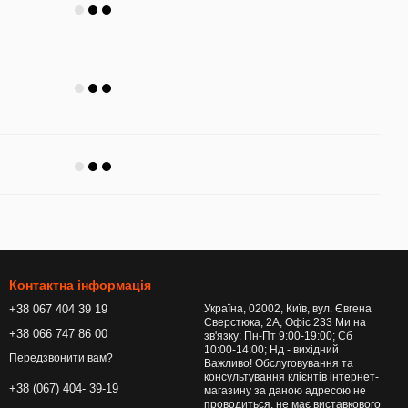
Контактна інформація
+38 067 404 39 19
Україна, 02002, Київ, вул. Євгена
Сверстюка, 2А, Офіс 233 Ми на
+38 066 747 86 00
зв'язку: Пн-Пт 9:00-19:00; Сб
10:00-14:00; Нд - вихідний
Передзвонити вам?
Важливо! Обслуговування та
консультування клієнтів інтернет-
+38 (067) 404- 39-19
магазину за даною адресою не
проводиться, не має виставкового