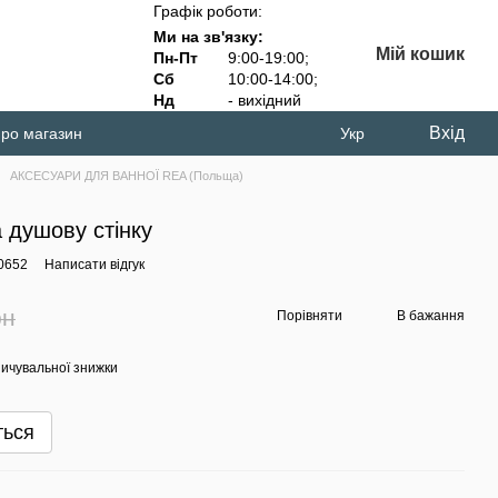
Графік роботи:
Ми на зв'язку:
Мій кошик
Пн-Пт
9:00-19:00;
Сб
10:00-14:00;
Нд
- вихідний
Вхід
про магазин
Укр
АКСЕСУАРИ ДЛЯ ВАННОЇ REA (Польща)
душову стінку
0652
Написати відгук
рн
Порівняти
В бажання
ичувальної знижки
ться