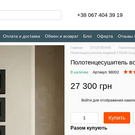
+38 067 404 39 19
Оплата и доставка
Обмен и возврат
Блог
Оферта
Отзывы 
Главная
ОТОПЛЕНИЕ
Полотенц
Полотенцесушитель водяной 170х60 Graz
Полотенцесушитель во
В наличии
Артикул: 98002
27 300 грн
Войти
для отображения накопи
%
Купить
Разом купують