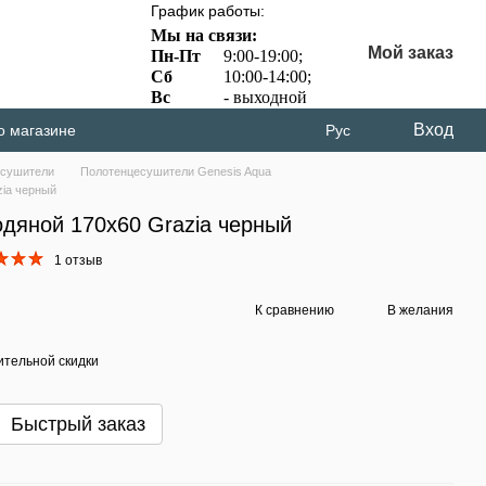
График работы:
Мы на связи:
Мой заказ
Пн-Пт
9:00-19:00;
Сб
10:00-14:00;
Вс
- выходной
Вход
о магазине
Рус
есушители
Полотенцесушители Genesis Aqua
ia черный
дяной 170х60 Grazia черный
1 отзыв
К сравнению
В желания
тельной скидки
Быстрый заказ