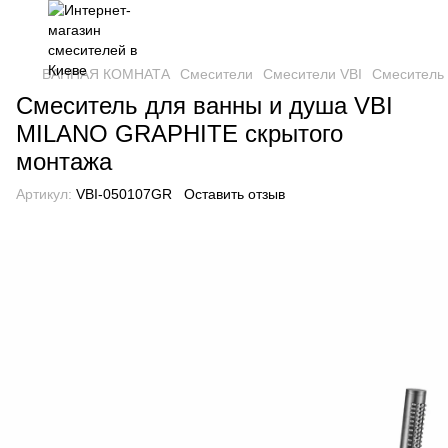
ВАННАЯ КОМНАТА
Смесители
Смесители VBI
Смеситель 
Смеситель для ванны и душа VBI
MILANO GRAPHITE скрытого
монтажа
Артикул:
VBI-050107GR
Оставить отзыв