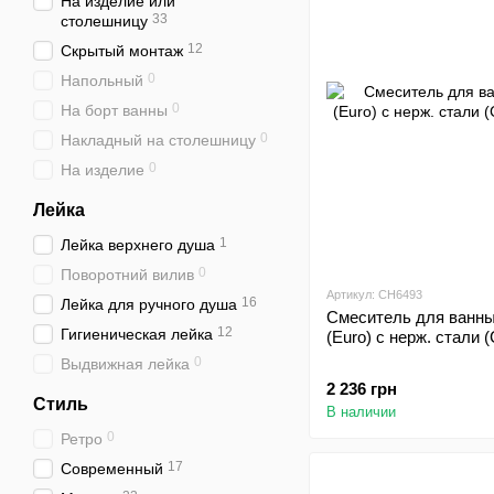
На изделие или
33
столешницу
12
Скрытый монтаж
0
Напольный
0
На борт ванны
0
Накладный на столешницу
0
На изделие
Лейка
1
Лейка верхнего душа
0
Поворотний вилив
Артикул: CH6493
16
Лейка для ручного душа
Смеситель для ванны
12
Гигиеническая лейка
(Euro) с нерж. стали 
0
Выдвижная лейка
2 236 грн
Стиль
В наличии
0
Ретро
17
Современный