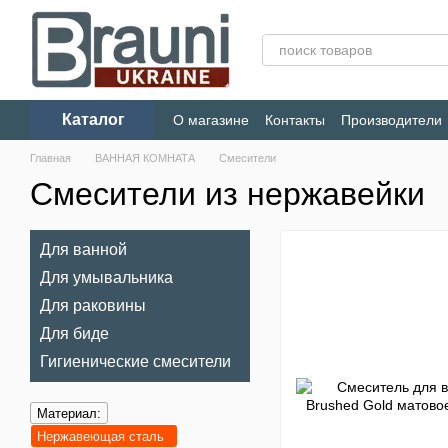
Перейти к основному контенту
Каталог
О магазине
Контакты
Производители
Конфиденциальность
Главная
ВАННАЯ КОМНАТА
Смесители
Смесители из нержавейки
Для ванной
Для умывальника
Для раковины
Для биде
Гигиенические смесители
Материал:
Нержавеющая сталь