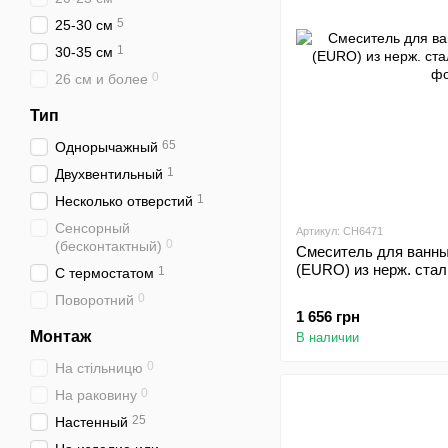
5
25-30 см
1
30-35 см
0
26 см и более
Тип
65
Однорычажный
1
Двухвентильный
1
Несколько отверстий
Сенсорный
Артикул: CH6471
0
(бесконтактный)
Смеситель для ванны
(EURO) из нерж. стал
1
С термостатом
0
Поворотний
1 656 грн
Монтаж
В наличии
0
На стільницю
0
На раковину
25
Настенный