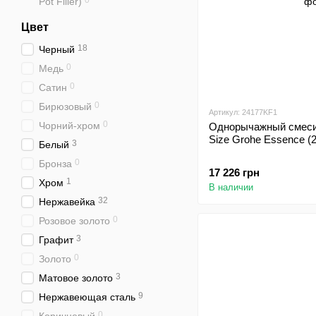
0
Pot Filler)
Цвет
18
Черный
0
Медь
0
Сатин
0
Бирюзовый
Артикул: 24177KF1
0
Чорний-хром
Однорычажный смесит
Size Grohe Essence (
3
Белый
0
Бронза
17 226 грн
1
Хром
В наличии
32
Нержавейка
0
Розовое золото
3
Графит
0
Золото
3
Матовое золото
9
Нержавеющая сталь
0