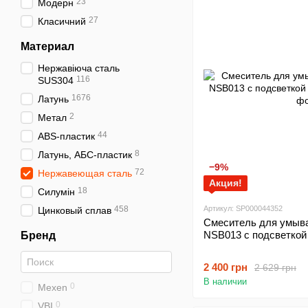
23
Модерн
27
Класичний
Материал
Нержавіюча сталь
116
SUS304
1676
Латунь
2
Метал
44
ABS-пластик
8
Латунь, АБС-пластик
−9%
72
Нержавеющая сталь
Акция!
18
Силумін
458
Артикул: SP000044352
Цинковый сплав
Смеситель для умыва
NSB013 с подсветкой
Бренд
2 400 грн
2 629 грн
В наличии
0
Mexen
0
VBI