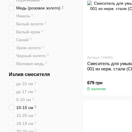
Коричневый
2
Медь (розовое золото)
0
Никель
0
Белый-золото
0
Белый-хром
0
Синий
0
Хром-золото
0
Чорный-золото
Артикул: CH6491
0
Смеситель для умыва
Матовая медь
001 из нерж. стали (
Излив смесителя
679 грн
0
до 10 см
В наличии
0
до 17 см
0
5-10 см
5
10-15 см
0
15-20 см
0
18-19 см
0
20-25 см