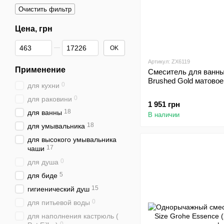
Очистить фильтр
Цена, грн
От Цена, грн
До Цена, грн
OK
Артикул: ZX6119
Применение
Смеситель для ванны
Brushed Gold матовое
0
для кухни
0
для раковини
1 951 грн
18
для ванны
В наличии
18
для умывальника
для высокого умывальника
17
чаши
0
для душа
5
для биде
15
гигиенический душ
0
для питьевой воды
для наполнения кастрюль (