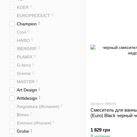
0
KOER
0
EUROPRODUCT
2
Champion
0
Cron
0
HAIBO
0
IBERGRIF
0
PLAMIX
0
G-ferro
0
Gromix
0
MASTER
1
Art Design
1
Arttidesign
Артикул: MI6044
0
Asignatura (Испания)
Смеситель для ванны
0
Brinex
(Euro) Black черный 
0
Emmevi (Италия)
1 829 грн
1
Grohe
В наличии