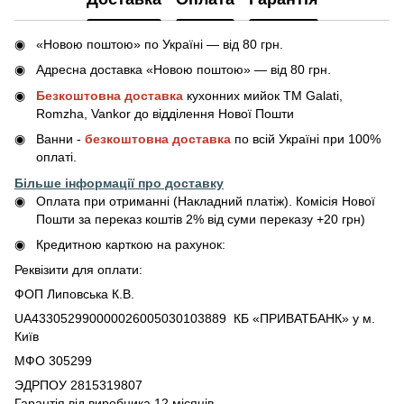
«Новою поштою» по Україні — від 80 грн.
Адресна доставка «Новою поштою» — від 80 грн.
Безкоштовна доставка
кухонних мийок ТМ Galati,
Romzha, Vankor до відділення Нової Пошти
Ванни -
безкоштовна доставка
по всій Україні при 100%
оплаті.
Більше інформації про доставку
Оплата при отриманні (Накладний платіж). Комісія Нової
Пошти за переказ коштів 2% від суми переказу +20 грн)
Кредитною карткою на рахунок:
Реквізити для оплати:
ФОП Липовська К.В.
UA433052990000026005030103889 КБ «ПРИВАТБАНК» у м.
Київ
МФО 305299
ЭДРПОУ 2815319807
Гарантія від виробника 12 місяців.