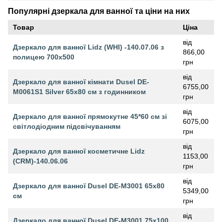
Популярні дзеркала для ванної та ціни на них
Товар
Ціна
від
Дзеркало для ванної Lidz (WHI) -140.07.06 з
866,00
полицею 700х500
грн
від
Дзеркало для ванної кімнати Dusel DE-
6755,00
M0061S1 Silver 65х80 см з годинником
грн
від
Дзеркало для ванної прямокутне 45*60 см зі
6075,00
світлодіодним підсвічуванням
грн
від
Дзеркало для ванної косметичне Lidz
1153,00
(CRM)-140.06.06
грн
від
Дзеркало для ванної Dusel DE-M3001 65х80
5349,00
см
грн
від
Дзеркало для ванної Dusel DE-M3001 75х100