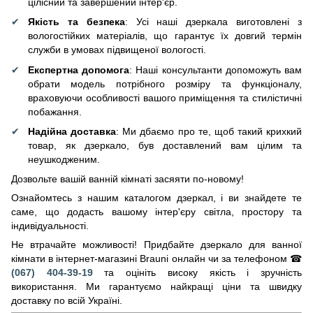
цілісний та завершений інтер'єр.
Якість та безпека
: Усі наші дзеркала виготовлені з
вологостійких матеріалів, що гарантує їх довгий термін
служби в умовах підвищеної вологості.
Експертна допомога
: Наші консультанти допоможуть вам
обрати модель потрібного розміру та функціоналу,
враховуючи особливості вашого приміщення та стилістичні
побажання.
Надійна доставка
: Ми дбаємо про те, щоб такий крихкий
товар, як дзеркало, був доставлений вам цілим та
неушкодженим.
Дозвольте вашій ванній кімнаті засяяти по-новому!
Ознайомтесь з нашим каталогом дзеркал, і ви знайдете те
саме, що додасть вашому інтер'єру світла, простору та
індивідуальності.
Не втрачайте можливості! Придбайте дзеркало для ванної
кімнати в інтернет-магазині Brauni онлайн чи за телефоном ☎
(067) 404-39-19
та оцініть високу якість і зручність
використання. Ми гарантуємо найкращі ціни та швидку
доставку по всій Україні.