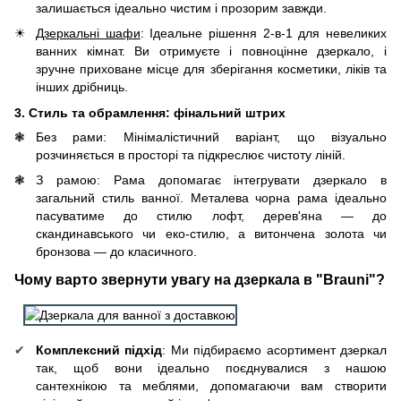
залишається ідеально чистим і прозорим завжди.
Дзеркальні шафи
: Ідеальне рішення 2-в-1 для невеликих
ванних кімнат. Ви отримуєте і повноцінне дзеркало, і
зручне приховане місце для зберігання косметики, ліків та
інших дрібниць.
3. Стиль та обрамлення: фінальний штрих
Без рами: Мінімалістичний варіант, що візуально
розчиняється в просторі та підкреслює чистоту ліній.
З рамою: Рама допомагає інтегрувати дзеркало в
загальний стиль ванної. Металева чорна рама ідеально
пасуватиме до стилю лофт, дерев'яна — до
скандинавського чи еко-стилю, а витончена золота чи
бронзова — до класичного.
Чому варто звернути увагу на дзеркала в "Brauni"?
Комплексний підхід
: Ми підбираємо асортимент дзеркал
так, щоб вони ідеально поєднувалися з нашою
сантехнікою та меблями, допомагаючи вам створити