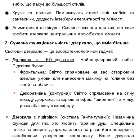
вибір, що пасує до більшості стилів.
Круглі та овальні: Пом'якшують строгі лінії меблів та
сантехніки, додають інтер'єру елегантності та м'якості.
Асиметричні та фігурні: Сміливе рішення для тих, хто хоче
зробити дзеркало центральним арт-об'єктом кімнати.
2. Сучасна функціональність: дзеркало, що вміє більше
Сьогодні дзеркало — це високотехнологічний гаджет.
Дзеркала з LED-підсвіткою
: Найпопулярніший вибір.
Підсвітка буває:
Фронтальна: Світло спрямоване на вас, створюючи
ідеальні умови для нанесення макіяжу чи гоління без
тіней на обличчі.
Декоративна (контурна): Світло спрямоване на стіну
позаду дзеркала, створюючи ефект "ширяння" та м'яку,
розслаблюючу атмосферу.
Дзеркала з підігрівом (система "анти-туман")
: Незамінна
функція для тих, хто любить гарячий душ. Спеціальна
плівка на звороті дзеркала злегка нагріває його поверхню,
запобігаючи утворенню конденсату. Ваше дзеркало