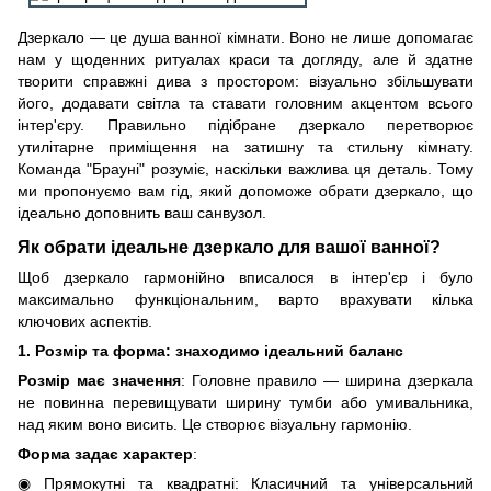
Дзеркало — це душа ванної кімнати. Воно не лише допомагає
нам у щоденних ритуалах краси та догляду, але й здатне
творити справжні дива з простором: візуально збільшувати
його, додавати світла та ставати головним акцентом всього
інтер'єру. Правильно підібране дзеркало перетворює
утилітарне приміщення на затишну та стильну кімнату.
Команда "Брауні" розуміє, наскільки важлива ця деталь. Тому
ми пропонуємо вам гід, який допоможе обрати дзеркало, що
ідеально доповнить ваш санвузол.
Як обрати ідеальне дзеркало для вашої ванної?
Щоб дзеркало гармонійно вписалося в інтер'єр і було
максимально функціональним, варто врахувати кілька
ключових аспектів.
1. Розмір та форма: знаходимо ідеальний баланс
Розмір має значення
: Головне правило — ширина дзеркала
не повинна перевищувати ширину тумби або умивальника,
над яким воно висить. Це створює візуальну гармонію.
Форма задає характер
:
Прямокутні та квадратні: Класичний та універсальний