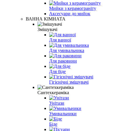
Мийки з керамограніту
Аксесуари до мийок
ВАННА КІМНАТА
Змішувачі
Для ванної
Для умивальника
Для раковини
Для біде
Гігієнічні змішувачі
Сантехкераміка
Унітази
Умивальники
Біде