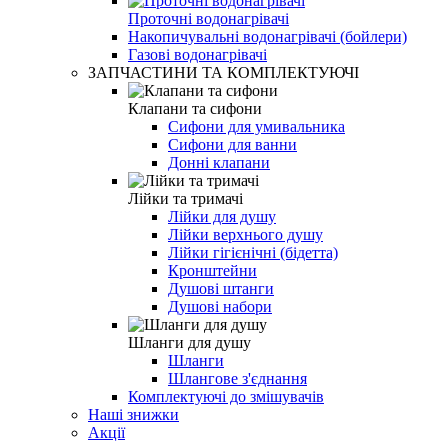
Проточні водонагрівачі
Накопичувальні водонагрівачі (бойлери)
Газові водонагрівачі
ЗАПЧАСТИНИ ТА КОМПЛЕКТУЮЧІ
Клапани та сифони
Сифони для умивальника
Сифони для ванни
Донні клапани
Лійки та тримачі
Лійки для душу
Лійки верхнього душу
Лійки гігієнічні (бідетта)
Кронштейни
Душові штанги
Душові набори
Шланги для душу
Шланги
Шлангове з'єднання
Комплектуючі до змішувачів
Наші знижки
Акції