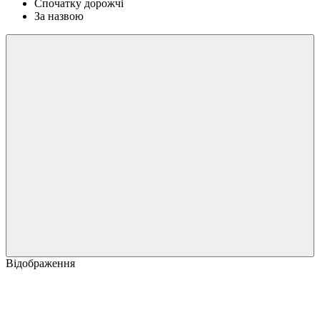
Спочатку дорожчі
За назвою
Відображення