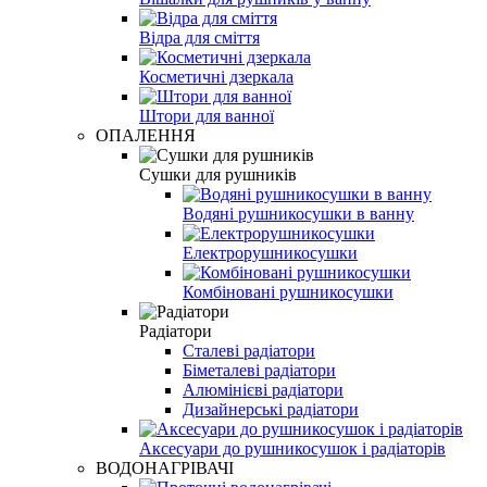
Відра для сміття
Косметичні дзеркала
Штори для ванної
ОПАЛЕННЯ
Сушки для рушників
Водяні рушникосушки в ванну
Електрорушникосушки
Комбіновані рушникосушки
Радіатори
Сталеві радіатори
Біметалеві радіатори
Алюмінієві радіатори
Дизайнерські радіатори
Аксесуари до рушникосушок і радіаторів
ВОДОНАГРІВАЧІ