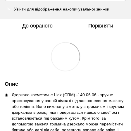
Увійти
для відображення накопичувальної знижки
%
До обраного
Порівняти
Опис
Дзеркало косметичне Lidz (CRM) -140.06.06 - зручне
пристосування у ванній кімнаті під час нанесення макіяжу
або гоління. Воно виконану з металу з тримачем і круглим
дзеркалом в рамці, яке повертається навколо своєї осі і
встановлюється під бажаним кутом. Крім того, за
допомогою важеля тримача дзеркало можна перемістити
ближче або далі від себе, повернути вправо або вліво, і