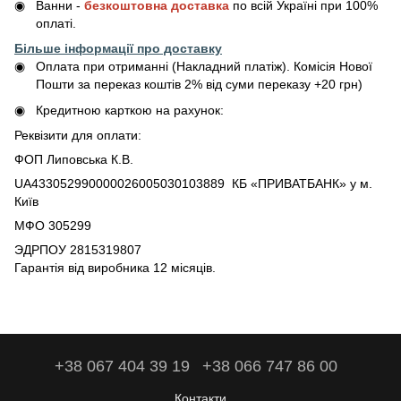
Ванни -
безкоштовна доставка
по всій Україні при 100%
оплаті.
Більше інформації про доставку
Оплата при отриманні (Накладний платіж). Комісія Нової
Пошти за переказ коштів 2% від суми переказу +20 грн)
Кредитною карткою на рахунок:
Реквізити для оплати:
ФОП Липовська К.В.
UA433052990000026005030103889 КБ «ПРИВАТБАНК» у м.
Київ
МФО 305299
ЭДРПОУ 2815319807
Гарантія від виробника 12 місяців.
+38 067 404 39 19
+38 066 747 86 00
Контакти