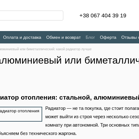
+38 067 404 39 19
Оплата и доставка
Обмен и возврат
Блог
Оферта
Отзывы 
люминиевый или биметаллический: какой радиатор лучше
алюминиевый или биметаллич
диатор отопления: стальной, алюминиевы
Радиатор — не та покупка, где стоит пола
может выйти из строя через несколько сез
комнату при автономной. Три основных ти
ъясняем без технического жаргона.