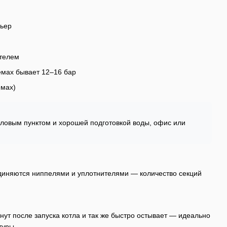
рьер
ителем
емах бывает 12–16 бар
емах)
пловым пунктом и хорошей подготовкой воды, офис или
единяются ниппелями и уплотнителями — количество секций
ут после запуска котла и так же быстро остывает — идеально
туры.