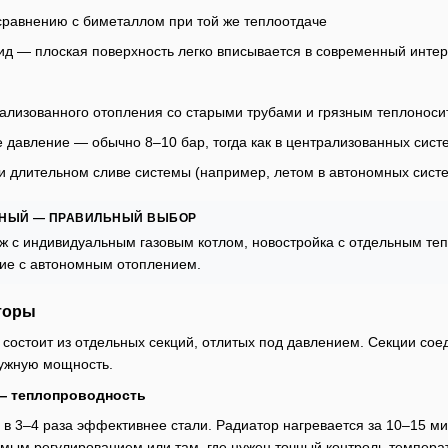
сравнению с биметаллом при той же теплоотдаче
ид — плоская поверхность легко вписывается в современный инте
рализованного отопления со старыми трубами и грязным теплонос
давление — обычно 8–10 бар, тогда как в централизованных сист
и длительном сливе системы (например, летом в автономных сист
ЬНЫЙ — ПРАВИЛЬНЫЙ ВЫБОР
ж с индивидуальным газовым котлом, новостройка с отдельным те
ие с автономным отоплением.
торы
состоит из отдельных секций, отлитых под давлением. Секции со
нужную мощность.
— теплопроводность
в 3–4 раза эффективнее стали. Радиатор нагревается за 10–15 мин
имым регулированием или там, где нужен точный контроль темпера