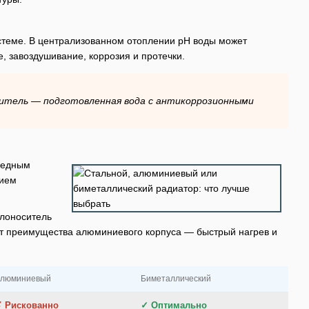
стеме. В централизованном отоплении pH воды может
, завоздушивание, коррозия и протечки.
ситель — подготовленная вода с антикоррозионными
 медным
нием
плоноситель
ет преимущества алюминиевого корпуса — быстрый нагрев и
люминиевый
Биметаллический
✗ Рискованно
✓ Оптимально