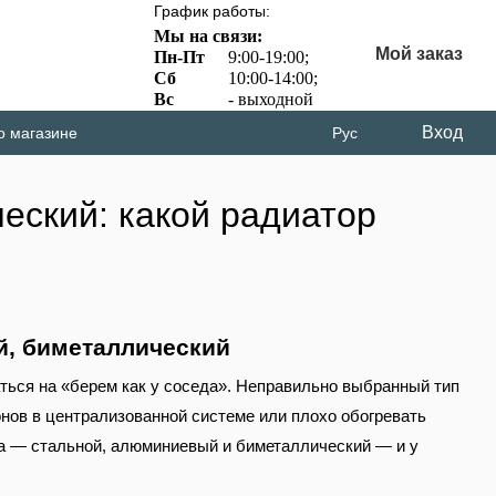
График работы:
Мы на связи:
Мой заказ
Пн-Пт
9:00-19:00;
Сб
10:00-14:00;
Вс
- выходной
Вход
о магазине
Рус
еский: какой радиатор
й, биметаллический
гаться на «берем как у соседа». Неправильно выбранный тип
онов в централизованной системе или плохо обогревать
па — стальной, алюминиевый и биметаллический — и у