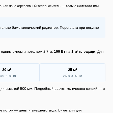
в или явно агрессивный теплоноситель — только биметалл или
олько биметаллический радиатор. Переплата при покупке
с одним окном и потолком 2,7 м:
100 Вт на 1 м² площади
. Для
20 м²
25 м²
000–2 600 Вт
2 500–3 250 Вт
ции высотой 500 мм. Подробный расчет количества секций — в
же потом — цены и внешнего вида. Биметалл для