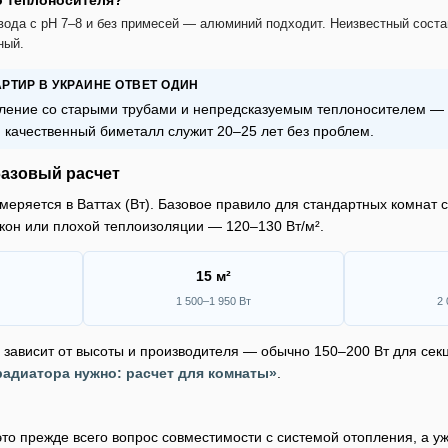
о теплоносителя?
вода с pH 7–8 и без примесей — алюминий подходит. Неизвестный соста
ный.
РТИР В УКРАИНЕ ОТВЕТ ОДИН
ление со старыми трубами и непредсказуемым теплоносителем — т
 качественный биметалл служит 20–25 лет без проблем.
базовый расчет
еряется в Ваттах (Вт). Базовое правило для стандартных комнат 
окон или плохой теплоизоляции — 120–130 Вт/м².
15 м²
1 500–1 950 Вт
2 
 зависит от высоты и производителя — обычно 150–200 Вт для сек
радиатора нужно: расчет для комнаты»
.
то прежде всего вопрос совместимости с системой отопления, а у