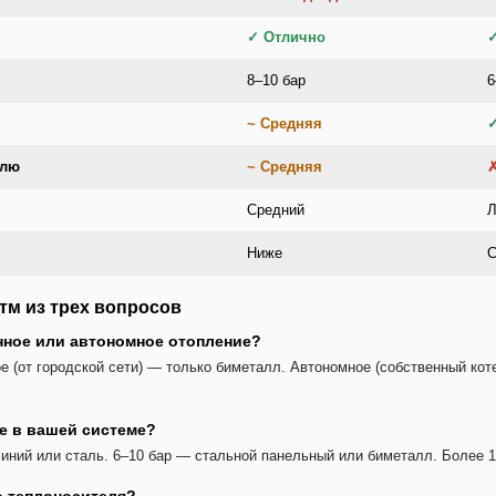
✓ Отлично
8–10 бар
6
~ Средняя
елю
~ Средняя
✗
Средний
Л
Ниже
С
тм из трех вопросов
нное или автономное отопление?
е (от городской сети) — только биметалл. Автономное (собственный ко
е в вашей системе?
иний или сталь. 6–10 бар — стальной панельный или биметалл. Более 1