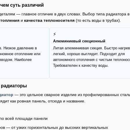
 чем суть различий
еталям — главное отличие в двух словах. Выбор типа радиатора в 
отопления
и
качества теплоносителя
(то есть воды в трубах).
⚡
Алюминиевый секционный
в. Низкое давление в
Литая алюминиевая секция. Быстро нагрев
тономное отопление или
легкий, хорошо выглядит. Подходит для
вводом. Наиболее
автономного отопления с чистым теплонос
Требователен к качеству воды.
 радиаторы
диатор
— это цельное сварное изделие из профилированных сталь
ядит как ровная панель, отсюда и название.
по всей площади панели
в — от узких горизонтальных до высоких вертикальных