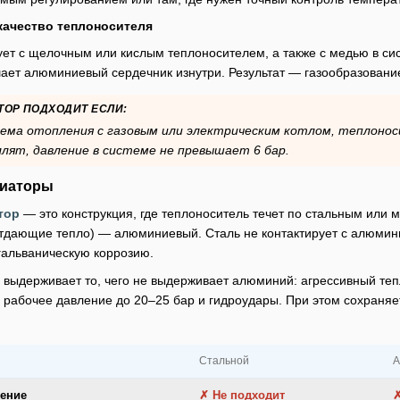
качество теплоносителя
ет с щелочным или кислым теплоносителем, а также с медью в си
шает алюминиевый сердечник изнутри. Результат — газообразование
ОР ПОДХОДИТ ЕСЛИ:
тема отопления с газовым или электрическим котлом, теплоно
лят, давление в системе не превышает 6 бар.
диаторы
тор
— это конструкция, где теплоноситель течет по стальным или
 отдающие тепло) — алюминиевый. Сталь не контактирует с алюми
гальваническую коррозию.
выдерживает то, чего не выдерживает алюминий: агрессивный те
 рабочее давление до 20–25 бар и гидроудары. При этом сохраня
Стальной
А
ление
✗ Не подходит