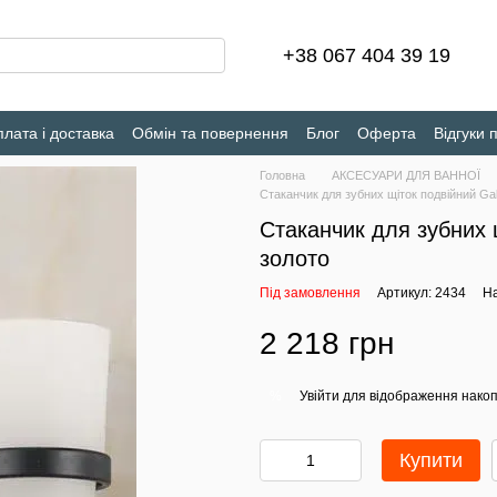
+38 067 404 39 19
лата і доставка
Обмін та повернення
Блог
Оферта
Відгуки 
Головна
АКСЕСУАРИ ДЛЯ ВАННОЇ
Стаканчик для зубних щіток подвійний G
Стаканчик для зубних 
золото
Під замовлення
Артикул: 2434
На
2 218 грн
Увійти
для відображення накоп
%
Купити