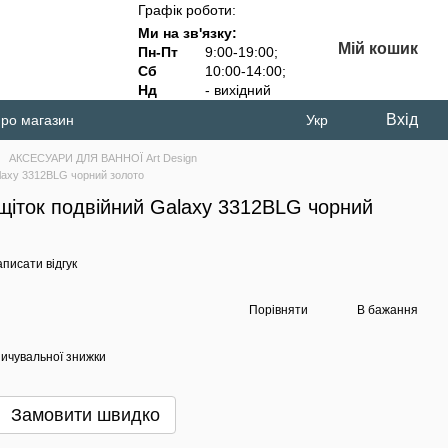
Графік роботи:
Ми на зв'язку:
Мій кошик
Пн-Пт
9:00-19:00;
Сб
10:00-14:00;
Нд
- вихідний
Вхід
про магазин
Укр
АКСЕСУАРИ ДЛЯ ВАННОЇ Art Design
alaxy 3312BLG чорний золото
щіток подвійний Galaxy 3312BLG чорний
писати відгук
Порівняти
В бажання
ичувальної знижки
Замовити швидко