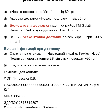
«Новою поштою» по Україні — від 80 грн.
Адресна доставка «Новою поштою» — від 80 грн.
Безкоштовна доставка
кухонних мийок ТМ Galati,
Romzha, Vankor до відділення Нової Пошти
Ванни -
безкоштовна доставка
по всій Україні при 100%
оплаті.
Більше інформації про доставку
Оплата при отриманні (Накладний платіж). Комісія Нової
Пошти за переказ коштів 2% від суми переказу +20 грн)
Кредитною карткою на рахунок:
Реквізити для оплати:
ФОП Липовська К.В.
UA433052990000026005030103889 КБ «ПРИВАТБАНК» у м.
Київ
МФО 305299
ЭДРПОУ 2815319807
Гарантія від виробника 12 місяців.