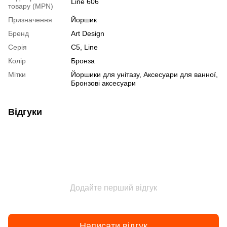
Line 606
товару (MPN)
Призначення
Йоршик
Бренд
Art Design
Серія
C5, Line
Колір
Бронза
Мітки
Йоршики для унітазу, Аксесуари для ванної,
Бронзові аксесуари
Відгуки
Додайте перший відгук
Написати відгук