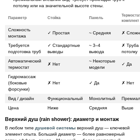
потолку или на значительной высоте стены.
Термоста
Параметр
Стойка
Панель
комплект
Сложность
✓ Простая
~ Средняя
✗ Сложн
монтажа
Требуется
✓ Стандартные
~ 3–4
✗ Труба 
подготовка труб
выводы
вывода
потолку
Автоматический
~ Некоторые
✗ Нет
✓ Да
термостат
модели
Гидромассаж
(боковые
✗ Нет
✓ Да
✗ Нет
форсунки)
Вид / дизайн
Функциональный
Монолитный
Премиа
Цена
Ниже
Средняя
Выше
Верхний душ (rain shower): диаметр и монтаж
В любом типе
душевой системы
верхний душ — ключевой
элемент опыта. Больший диаметр — более равномерный