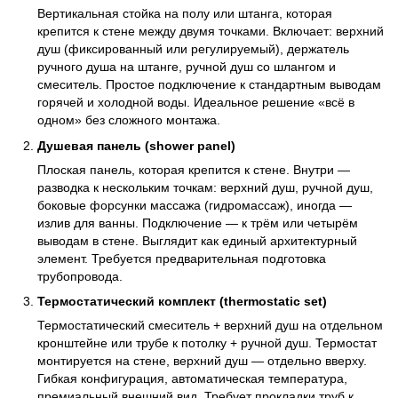
Вертикальная стойка на полу или штанга, которая
крепится к стене между двумя точками. Включает: верхний
душ (фиксированный или регулируемый), держатель
ручного душа на штанге, ручной душ со шлангом и
смеситель. Простое подключение к стандартным выводам
горячей и холодной воды. Идеальное решение «всё в
одном» без сложного монтажа.
Душевая панель (shower panel)
Плоская панель, которая крепится к стене. Внутри —
разводка к нескольким точкам: верхний душ, ручной душ,
боковые форсунки массажа (гидромассаж), иногда —
излив для ванны. Подключение — к трём или четырём
выводам в стене. Выглядит как единый архитектурный
элемент. Требуется предварительная подготовка
трубопровода.
Термостатический комплект (thermostatic set)
Термостатический смеситель + верхний душ на отдельном
кронштейне или трубе к потолку + ручной душ. Термостат
монтируется на стене, верхний душ — отдельно вверху.
Гибкая конфигурация, автоматическая температура,
премиальный внешний вид. Требует прокладки труб к