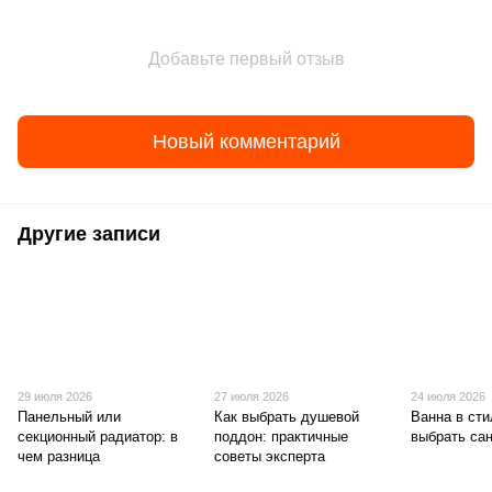
Добавьте первый отзыв
Новый комментарий
Другие записи
29 июля 2026
27 июля 2026
24 июля 2026
Панельный или
Как выбрать душевой
Ванна в стил
секционный радиатор: в
поддон: практичные
выбрать са
чем разница
советы эксперта