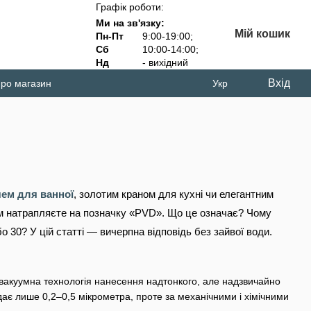
Графік роботи:
Ми на зв'язку:
Мій кошик
Пн-Пт
9:00-19:00;
Сб
10:00-14:00;
Нд
- вихідний
Вхід
про магазин
Укр
ем для ванної
, золотим краном для кухні чи елегантним
м натрапляєте на позначку «PVD». Що це означає? Чому
 30? У цій статті — вичерпна відповідь без зайвої води.
вакуумна технологія нанесення надтонкого, але надзвичайно
є лише 0,2–0,5 мікрометра, проте за механічними і хімічними