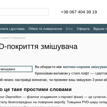
+38 067 404 39 19
лата і доставка
Обмін та повернення
Блог
Оферта
Відгуки 
-покриття змішувача
D-покриття змішувача
Ви обираєте між
матово-чорним змішувач
бронзовим виливом у стилі лофт — і рапто
ий нюанс насправді визначає, чи проживе ваш змішувач 3 роки або
о це таке простими словами
our Deposition
— фізичне осадження з парової фази) — це сучасна 
еталу безпосередньо на поверхню виробу. Товщина PVD-шару склада