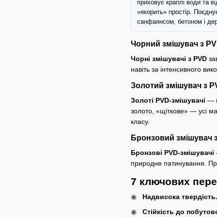
приховує краплі води та ві
«якорить» простір. Поєдну
санфаянсом, бетоном і де
Чорний змішувач з P
Чорні змішувачі з PVD
зав
навіть за інтенсивного ви
Золотий змішувач з 
Золоті PVD-змішувачі
— в
золото, «щіткове» — усі м
класу.
Бронзовий змішувач 
Бронзові PVD-змішувачі
природне патинування. При 
7 ключових пере
Надвисока твердість
Стійкість до побутової