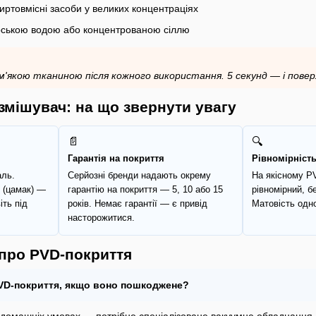
иртовмісні засоби у великих концентраціях
рською водою або концентрованою сіллю
якою тканиною після кожного використання. 5 секунд — і поверх
змішувач: на що звернути увагу
📄
🔍
Гарантія на покриття
Рівномірніст
аль.
Серйозні бренди надають окрему
На якісному PV
 (цамак) —
гарантію на покриття — 5, 10 або 15
рівномірний, б
іть під
років. Немає гарантії — є привід
Матовість одно
насторожитися.
 про PVD-покриття
VD-покриття, якщо воно пошкоджене?