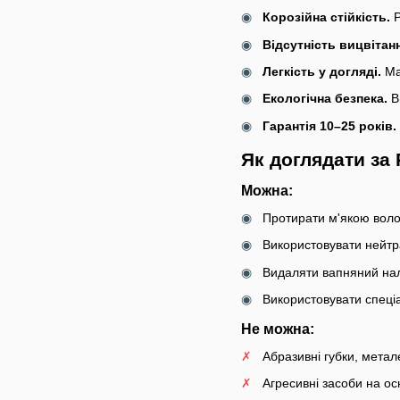
Корозійна стійкість.
P
Відсутність вицвітан
Легкість у догляді.
Ма
Екологічна безпека.
В
Гарантія 10–25 років.
Як доглядати за
Можна:
Протирати м'якою воло
Використовувати нейтра
Видаляти вапняний на
Використовувати спеці
Не можна:
Абразивні губки, метале
Агресивні засоби на ос