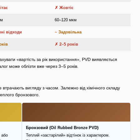
ітає
✗ Жовтіє
км
60–120 мкм
чні відходи
~ Задовільна
оків
✗ 2–5 років
ахувати «вартість за рік використання», PVD виявляється
лог може облізти вже через 3–5 років.
не втрачають вигляду з часом. Залежно від хімічного складу
еплого бронзового.
Бронзовий (Oil Rubbed Bronze PVD)
 або
Теплий «застарілий» відтінок із характером.