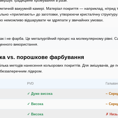
евершує традиційне хромування в рази.
етичній вакуумній камері. Матеріал покриття — наприклад, нітрид т
ально «прилипають» до заготовки, утворюючи кристалічну структуру.
о неможливо відшарувати чи здряпати у звичайних умовах.
к і не фарба. Це металургійний процес на молекулярному рівні. Са
денного використання.
іка vs. порошкове фарбування
 кілька методів нанесення кольорових покриттів. Для змішувачів, де
беззаперечним лідером.
PVD
Гальван
✓ Дуже висока
~ Сере
✓ Висока
~ Сере
✓ Висока
✗ Низь