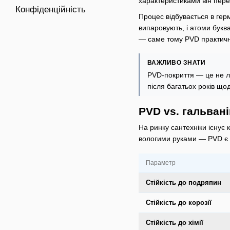
характеристиками він пер
Конфіденційність
Процес відбувається в герм
випаровують, і атоми букв
— саме тому PVD практичн
ВАЖЛИВО ЗНАТИ
PVD-покриття — це не ла
після багатьох років що
PVD vs. гальван
На ринку сантехніки існує
вологими руками — PVD є 
Параметр
Стійкість до подряпин
Стійкість до корозії
Стійкість до хімії