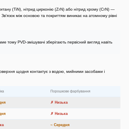
итану (TiN), нітрид цирконію (ZrN) або нітрид хрому (CrN) —
 Зв'язок між основою та покриттям виникає на атомному рівні
ме тому PVD-змішувачі зберігають первісний вигляд навіть
 поверхня щодня контактує з водою, мийними засобами і
іка
Порошкове фарбування
дня
✗ Низька
дня
✗ Низька
ка
~ Середня