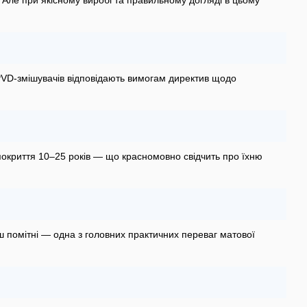
Але при якісному виробі та правильному догляді в цьому
 PVD-змішувачів відповідають вимогам директив щодо
покриття 10–25 років — що красномовно свідчить про їхню
ш помітні — одна з головних практичних переваг матової