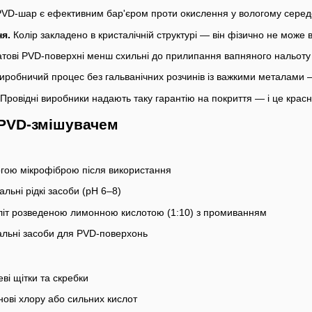
VD-шар є ефективним бар'єром проти окислення у вологому серед
ня.
Колір закладено в кристалічній структурі — він фізично не може в
тові PVD-поверхні менш схильні до прилипання вапняного нальоту т
иробничий процес без гальванічних розчинів із важкими металами —
Провідні виробники надають таку гарантію на покриття — і це красн
 PVD-змішувачем
гою мікрофіброю після використання
льні рідкі засоби (pH 6–8)
літ розведеною лимонною кислотою (1:10) з промиванням
альні засоби для PVD-поверхонь
ві щітки та скребки
нові хлору або сильних кислот