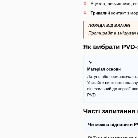
Ацетон, розчинники, сп
Тривалий контакт з мо
ПОРАДА ВІД BRAUNI
Протирайте змішувач м'
Як вибрати PVD-
🔧
Матеріал основи
Латунь або нержавіюча ст
Уникайте цинкового сплаву
він схильний до корозії нав
PVD.
Часті запитання
Чи можна відновити P