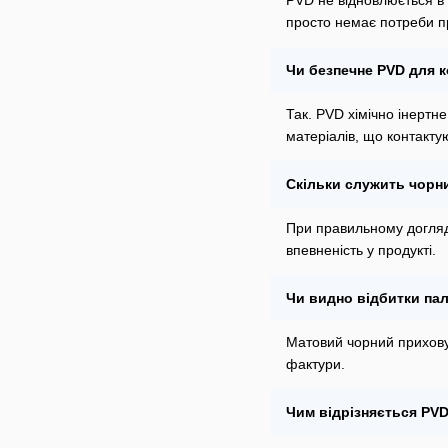
PVD не відновлюється в
просто немає потреби п
Чи безпечне PVD для 
Так. PVD хімічно інертн
матеріалів, що контакту
Скільки служить чорн
При правильному догляді
впевненість у продукті.
Чи видно відбитки па
Матовий чорний приховує
фактури.
Чим відрізняється PVD