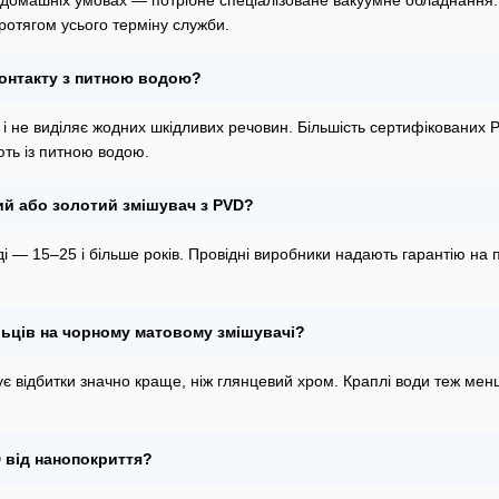
 домашніх умовах — потрібне спеціалізоване вакуумне обладнання. 
ротягом усього терміну служби.
контакту з питною водою?
е і не виділяє жодних шкідливих речовин. Більшість сертифікованих
ють із питною водою.
ий або золотий змішувач з PVD?
 — 15–25 і більше років. Провідні виробники надають гарантію на 
льців на чорному матовому змішувачі?
 відбитки значно краще, ніж глянцевий хром. Краплі води теж мен
 від нанопокриття?