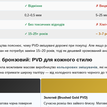
✓ Відмінне
✗ Вицв
0,2–0,5 мкм
5–25 м
✓ Без токсичних відходів
✗ Хімі
✓ 15–25+ років
~ 3–7 р
ицтва пояснює, чому PVD-змішувачі дорожчі при покупці. Але якщо р
ран не потребує заміни 15–20 років, тоді як дешевий хромований ана
, бронзовий: PVD для кожного стилю
била можливим масове виробництво
кольорових змішувачів
, які 
а отримати широку палітру — від холодного матового чорного до т
Золотий (Brushed Gold PVD)
атова чорна поверхня
Сучасна розкіш без зайвого блиску. Матове