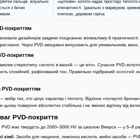
дбитки пальців, візуально
«щіткове» золото надає простору теплоти 
ється з білою
елегантності. Ідеально з мармуром, кремо
ревом.
плиткою, деревом горіха.
VD-покриттям
оювали дизайнерів завдяки поєднанню мінімалізму й практичності. P
користання. Чорні PVD-змішувачі випускають для умивальників, ванн
PVD-покриттям
иклик стереотипу «золото в ванній — це кітч». Сучасне PVD-золото
ають спокійний, рафінований тон. Правильно підібраний
золотий з
з PVD-покриттям
— вибір тих, хто цінує характер і теплоту. Відтінок «потертої брон
цьому поверхня абсолютно стабільна і не змінює відтінку від вологи
ваг PVD-покриття
.
PVD має твердість до 2000–3000 HV за шкалою Вікерса — у 5–8 раз
 хімії.
Засоби для чищення, лимонна кислота, мийні засоби — PVD 