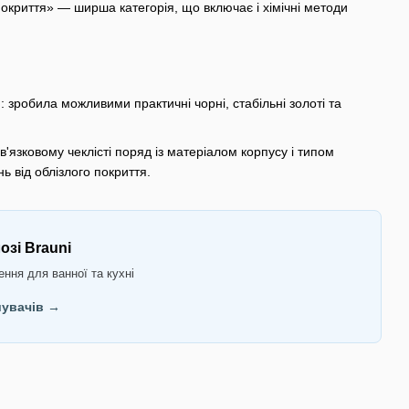
окриття» — ширша категорія, що включає і хімічні методи
 зробила можливими практичні чорні, стабільні золоті та
'язковому чеклісті поряд із матеріалом корпусу і типом
ь від облізлого покриття.
озі Brauni
ння для ванної та кухні
шувачів →