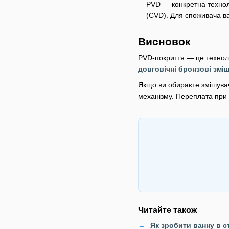
PVD — конкретна техноло
(CVD). Для споживача в
Висновок
PVD-покриття — це техноло
довговічні бронзові змі
Якщо ви обираєте змішувач
механізму. Переплата при п
Читайте також
Як зробити ванну в с