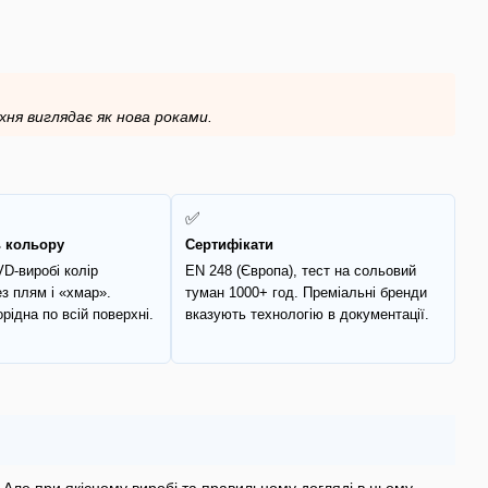
ня виглядає як нова роками.
✅
ь кольору
Сертифікати
D-виробі колір
EN 248 (Європа), тест на сольовий
ез плям і «хмар».
туман 1000+ год. Преміальні бренди
рідна по всій поверхні.
вказують технологію в документації.