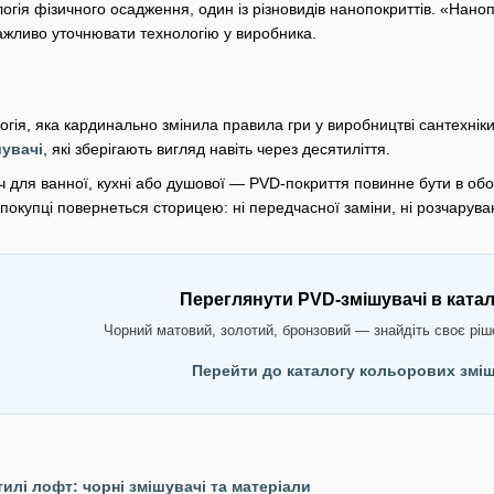
гія фізичного осадження, один із різновидів нанопокриттів. «Наноп
ажливо уточнювати технологію у виробника.
гія, яка кардинально змінила правила гри у виробництві сантехніки:
шувачі
, які зберігають вигляд навіть через десятиліття.
 для ванної, кухні або душової — PVD-покриття повинне бути в обов
окупці повернеться сторицею: ні передчасної заміни, ні розчаруван
Переглянути PVD-змішувачі в катал
Чорний матовий, золотий, бронзовий — знайдіть своє ріше
Перейти до каталогу кольорових змі
тилі лофт: чорні змішувачі та матеріали