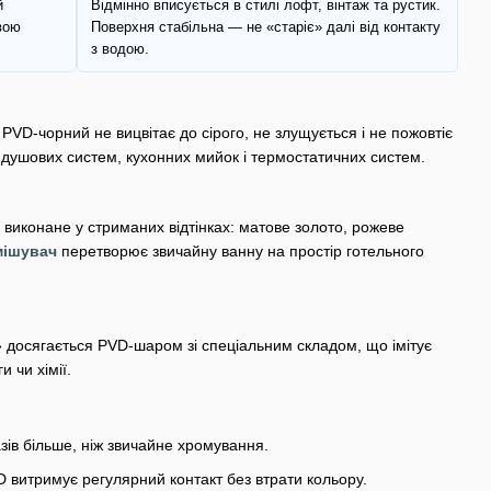
й
Відмінно вписується в стилі лофт, вінтаж та рустик.
вою
Поверхня стабільна — не «старіє» далі від контакту
з водою.
VD-чорний не вицвітає до сірого, не злущується і не пожовтіє
, душових систем, кухонних мийок і термостатичних систем.
 виконане у стриманих відтінках: матове золото, рожеве
мішувач
перетворює звичайну ванну на простір готельного
зи» досягається PVD-шаром зі спеціальним складом, що імітує
 чи хімії.
ів більше, ніж звичайне хромування.
витримує регулярний контакт без втрати кольору.