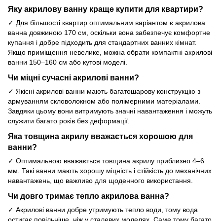
Яку акрилову ванну краще купити для квартири?
✓ Для більшості квартир оптимальним варіантом є акрилова
ванна довжиною 170 см, оскільки вона забезпечує комфортне
купання і добре підходить для стандартних ванних кімнат.
Якщо приміщення невелике, можна обрати компактні акрилові
ванни 150–160 см або кутові моделі.
Чи міцні сучасні акрилові ванни?
✓ Якісні акрилові ванни мають багатошарову конструкцію з
армуванням скловолокном або полімерними матеріалами.
Завдяки цьому вони витримують значні навантаження і можуть
служити багато років без деформації.
Яка товщина акрилу вважається хорошою для
ванни?
✓ Оптимальною вважається товщина акрилу приблизно 4–6
мм. Такі ванни мають хорошу міцність і стійкість до механічних
навантажень, що важливо для щоденного використання.
Чи довго тримає тепло акрилова ванна?
✓ Акрилові ванни добре утримують тепло води, тому вода
остигає повільніше, ніж у сталевих моделях. Саме тому багато