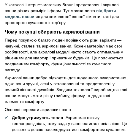
У каталозі інтернет-магазину Brauni представлені акрилові
ванни різних розмірів і форм. Тут можна легко
підібрати
модель ванни
як для компактної ванної кімнати, так і для
просторого сучасного інтер’єру.
Чому покупці обирають акрилові ванни
Перед покупкою багато людей порівнюють різні варіанти —
чавунні, сталеві та акрилові ванни. Кожен матеріал має свої
особливості, але акрилові моделі часто стають оптимальним
рішенням для квартир і приватних будинків. Це пояснюється
поєднанням комфорту, функціональності та сучасного
вигляду.
Акрилові ванни добре підходять для щоденного використання,
адже вони зручні, легкі у встановленні та представлені у
великій кількості дизайнів. Завдяки технології виробництва такі
ванни можуть мати різну глибину, форму та додаткові
елементи комфорту.
Основні переваги акрилових ванн:
Добре утримують тепло
. Акрил має низьку
теплопровідність, тому вода у ванні остигає повільніше. Це
дозволяє довше насолоджуватися комфортним купанням.