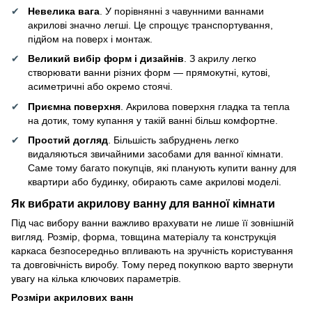
Невелика вага
. У порівнянні з чавунними ваннами
акрилові значно легші. Це спрощує транспортування,
підйом на поверх і монтаж.
Великий вибір форм і дизайнів
. З акрилу легко
створювати ванни різних форм — прямокутні, кутові,
асиметричні або окремо стоячі.
Приємна поверхня
. Акрилова поверхня гладка та тепла
на дотик, тому купання у такій ванні більш комфортне.
Простий догляд
. Більшість забруднень легко
видаляються звичайними засобами для ванної кімнати.
Саме тому багато покупців, які планують купити ванну для
квартири або будинку, обирають саме акрилові моделі.
Як вибрати акрилову ванну для ванної кімнати
Під час вибору ванни важливо врахувати не лише її зовнішній
вигляд. Розмір, форма, товщина матеріалу та конструкція
каркаса безпосередньо впливають на зручність користування
та довговічність виробу. Тому перед покупкою варто звернути
увагу на кілька ключових параметрів.
Розміри акрилових ванн