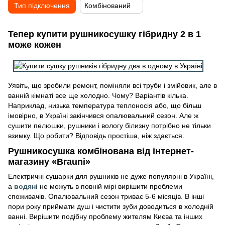
Тип підключення
Комбінований
Тепер купити рушникосушку гібридну 2 в 1
може кожен
Уявіть, що зробили ремонт, поміняли всі труби і змійовик, але в
ванній кімнаті все ще холодно. Чому? Варіантів кілька.
Наприклад, низька температура теплоносія або, що більш
імовірно, в Україні закінчився опалювальний сезон. Але ж
сушити пелюшки, рушники і вологу білизну потрібно не тільки
взимку. Що робити? Відповідь простіша, ніж здається.
Рушникосушка комбінована від інтернет-
магазину «Brauni»
Електричні сушарки для рушників не дуже популярні в Україні,
а
водяні
не можуть в повній мірі вирішити проблеми
споживачів. Опалювальний сезон триває 5-6 місяців. В інші
пори року приймати душ і чистити зуби доводиться в холодній
ванні. Вирішити подібну проблему жителям Києва та інших