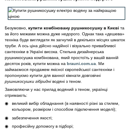
Безумовно,
купити комбіновану рушникосушку в Києві
та
за його межами можна дуже недорого. Однак така «дешева»
техніка буде виглядати як загнутий в декількох місцях шматок
труби. А ось ціна дійсно надійної і візуально привабливої
сантехніки в Україні висока. Стильна дизайнерська
рушникосушка комбінована, який простоїть у вашій ванній
десяток років, купити можна на
brauni.com.ua
. Ми
займаємося продажем якісної європейської сантехніки і
пропонуємо купити для ванної кімнати довговічні
рушникосушки гібридні
водяні з теном.
Замовляючи у нас прилад водяний з теном, українці
отримають:
великий вибір обладнання (в наявності різні за стилем,
кольором, розміром і способом підключення моделі);
забезпечення якості;
професійну допомогу в підборі;