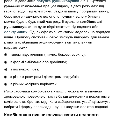
регіонів допоможе
покупка рушникосушки
2 в 1.
Сушарка
рушників комбінована
працює відразу в двох режимах: від
гарячої води і від електрики. Завдяки цьому прогрівати ванну,
боротися з надмірною вологістю і сушити вологу білизну
можна буде в будь-який час року. Візуально
комбіновані
рушникосушки
не дуже відрізняються від водяних або
електричних
. Однак ефективність таких моделей на порядок
вище. Причому споживачі легко зможуть підібрати для ванної
кімнати комбіновані рушникосушки з оптимальними
параметрами:
типом підключення (нижнє, бокове, верхнє);
в формі змійовика або драбинки;
з поличкою і без;
з різним розміром і діаметром патрубків;
в різних колірних варіантах.
Рушникосушка комбінована купити
можна як зі звичною
хромованою поверхнею, так і з більш шляхетним покриттям в
колір золота, бронзи, міді. Крім забарвлення, українці зможуть
вибрати і форму перекладин рушникосушки електро-водяної.
Комбінована рушникосушка купити недорого