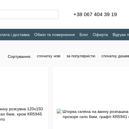
+38 067 404 39 19
лата і доставка
Обмін та повернення
Блог
Оферта
Відгуки 
спочатку нові
за популярністю
спочатку деше
Сортування: