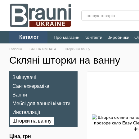
Перейти до основного контенту
Каталог
Про магазин
Контакти
Виробники
Оп
Конфіденційність
Головна
ВАННА КІМНАТА
Шторки на ванну
Скляні шторки на ванну
Змішувачі
Сантехкераміка
Ванни
Меблі для ванної кімнати
Инсталляції
Шторки на ванну
Ціна, грн