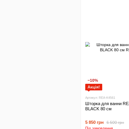
−10%
Акція!
Артикул: REA-K4561
Шторка для ванни R
BLACK 80 см
5 850 грн
6 500 грн
Під замовлення