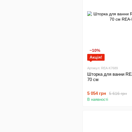
−10%
Акція!
Артикул: REA-K7689
Шторка для ванни R
70 см
5 054 грн
5 616 грн
В наявності