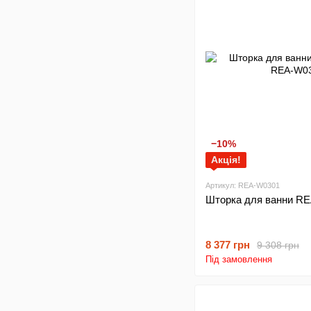
−10%
Акція!
Артикул: REA-W0301
Шторка для ванни RE
8 377 грн
9 308 грн
Під замовлення