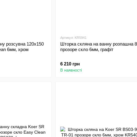
Артикул: KR5941
ну розсувна 120x150
Шторка скляна на ванну розпашна 
ean 6мм, хром
прозоре скло 6мм, графіт
6 210 грн
В наявності