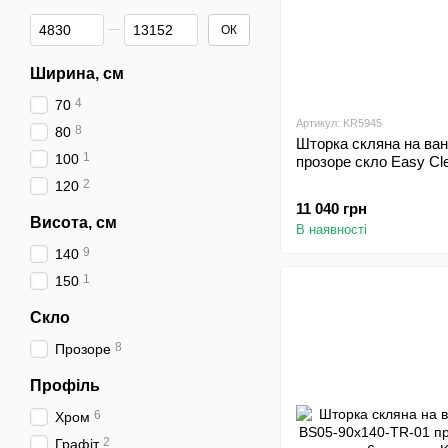
Від Ціна, грн
До Ціна, грн
ОК
Ширина, см
4
70
Артикул: KR5945
8
80
Шторка скляна на ван
1
100
прозоре скло Easy Cl
2
120
11 040 грн
Висота, см
В наявності
9
140
1
150
Скло
8
Прозоре
Профіль
6
Хром
2
Графіт