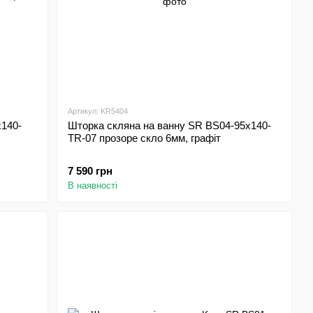
Артикул: KR5404
x140-
Шторка скляна на ванну SR BS04-95x140-
TR-07 прозоре скло 6мм, графіт
7 590 грн
В наявності