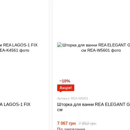
−10%
Акція!
Артикул: REA-W5601
EA LAGOS-1 FIX
Шторка для ванни REA ELEGANT 
см
7 067 грн
7 852 грн
Під замовлення