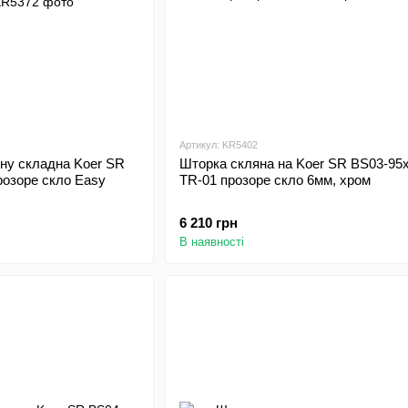
Артикул: KR5402
нну складна Koer SR
Шторка скляна на Koer SR BS03-95
розоре скло Easy
TR-01 прозоре скло 6мм, хром
6 210 грн
В наявності