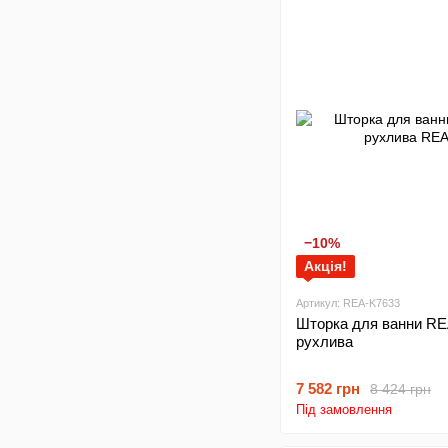
−10%
Акція!
Артикул: REA-K7633
Шторка для ванни R
рухлива
7 582 грн
8 424 грн
Під замовлення