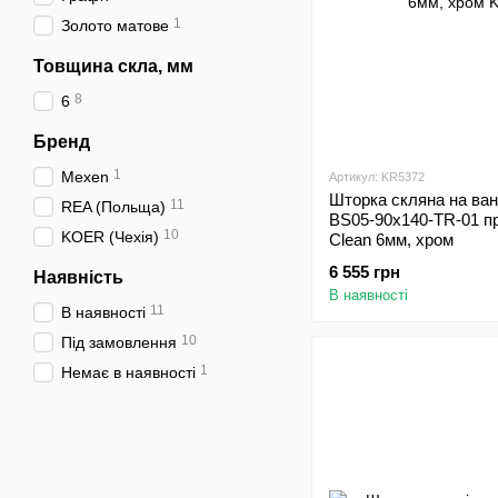
1
Золото матове
Товщина скла, мм
8
6
Бренд
1
Mexen
Артикул: KR5372
Шторка скляна на ва
11
REA (Польща)
BS05-90x140-TR-01 п
10
KOER (Чехія)
Clean 6мм, хром
6 555 грн
Наявність
В наявності
11
В наявності
10
Під замовлення
1
Немає в наявності