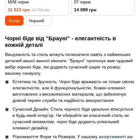
MINI чорне
07 чорне
11 513 грн
14 089 грн
12 792 грн
Колір
Чорний
Чорні біде від "Брауні" - елегантність в
кожній деталі
Вишуканість та стиль можуть починатися навіть з найменших
деталей вашої ванної кімнати. "Брауні" пропонує вам чудовий
вибір чорних біде, які додають сучасний шарм та розкіш
вашому санвузлу.
Естетика та Зручність: Чорні біде вражають не тільки своєю
елегантністю, але й функціональністю. Кожен елемент
виготовлено з високоякісних матеріалів, що забезпечує
довгий термін служби та надійність використання.
Сучасний Дизайн: Стиль чорного біде ідеально вписується
в будь-який інтер'єр. Чи обирайте ви класичний стиль чи
сучасний мінімалізм, чорні біде додають унікальний
елемент дизайну.
Різноманіття Форм та Розмірів: У нашому
асортименті ви