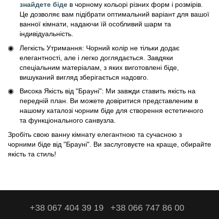
знайдете біде
в чорному кольорі різних форм і розмірів.
Це дозволяє вам підібрати оптимальний варіант для вашої
ванної кімнати, надаючи їй особливий шарм та
індивідуальність.
Легкість Утримання: Чорний колір не тільки додає
елегантності, але і легко доглядається. Завдяки
спеціальним матеріалам, з яких виготовлені біде,
вишуканий вигляд зберігається надовго.
Висока Якість від "Брауні": Ми завжди ставить якість на
передній план. Ви можете довіритися представленим в
нашому каталозі чорним біде для створення естетичного
та функціонального санвузла.
Зробіть свою ванну кімнату елегантною та сучасною з
чорними біде від "Брауні". Ви заслуговуєте на краще, обирайте
якість та стиль!
+38 067 404 39 19
+38 066 747 86 00