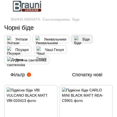
ВАННА КІМНАТА
Сантехкераміка
Біде
Чорні біде
Унітази
Умивальники
Біде
Пісуари
Чаші Генуя
Дитяча сантехніка
Фільтр
Спочатку нові
1