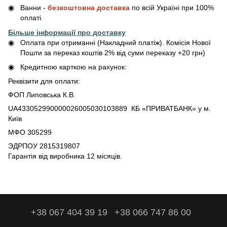
Ванни -
безкоштовна доставка
по всій Україні при 100%
оплаті.
Більше інформації про доставку
Оплата при отриманні (Накладний платіж). Комісія Нової
Пошти за переказ коштів 2% від суми переказу +20 грн)
Кредитною карткою на рахунок:
Реквізити для оплати:
ФОП Липовська К.В.
UA433052990000026005030103889 КБ «ПРИВАТБАНК» у м.
Київ
МФО 305299
ЭДРПОУ 2815319807
Гарантія від виробника 12 місяців.
+38 067 404 39 19
+38 066 747 86 00