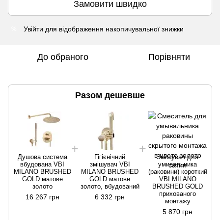
Замовити швидко
Увійти
для відображення накопичувальної знижки
%
До обраного
Порівняти
Разом дешевше
Душова система
Гігієнічний
Змішувач для
вбудована VBI
змішувач VBI
умивальника
MILANO BRUSHED
MILANO BRUSHED
(раковини) короткий
GOLD матове
GOLD матове
VBI MILANO
золото
золото, вбудований
BRUSHED GOLD
прихованого
16 267 грн
6 332 грн
монтажу
5 870 грн