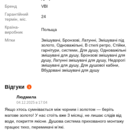
Бренд
VBI
Гарантійний
24
термін, міс.
Країна-
Польща
виробник
Мітки
Змішувачі, Бронзові, Латунні, Змішувачі під
золото, Одноважільні, В стилі ретро, Стійки,
гарнітури, системи, Для душу, Одноважільні
змішувачі для душу, Бронзові змішувачі для
душу, Латунні змішувачі для душу, Недорогі
змішувачі для душу, Для душової кабіни,
Вбудовані змішувачі для душу
Відгуки
1
Людмила
04.12.2025 в 17:04
Якщо хтось сумнівається між чорним і золотом — беріть
матове золото! У нас стоїть вже 3 місяці, не лишає слідів від
води, покриття якісне. Душова система прихованого монтажу
працює тихо, перемикачі м’які.