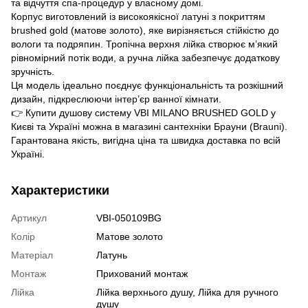
та відчуття спа-процедур у власному домі.
Корпус виготовлений із високоякісної латуні з покриттям
brushed gold (матове золото), яке вирізняється стійкістю до
вологи та подряпин. Тропічна верхня лійка створює м’який
рівномірний потік води, а ручна лійка забезпечує додаткову
зручність.
Ця модель ідеально поєднує функціональність та розкішний
дизайн, підкреслюючи інтер’єр ванної кімнати.
👉 Купити душову систему VBI MILANO BRUSHED GOLD у
Києві та Україні можна в магазині сантехніки Брауни (Brauni).
Гарантована якість, вигідна ціна та швидка доставка по всій
Україні.
Характеристики
Артикул
VBI-050109BG
Колір
Матове золото
Матеріал
Латунь
Монтаж
Прихований монтаж
Лійка
Лійка верхнього душу, Лійка для ручного
душу