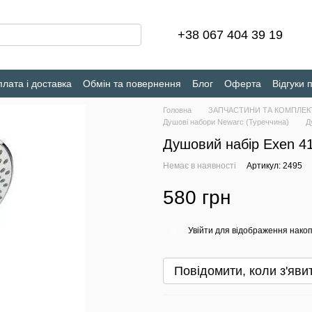
+38 067 404 39 19
лата і доставка
Обмін та повернення
Блог
Оферта
Відгуки 
Головна
ЗАПЧАСТИНИ ТА КОМПЛЕК
Душові набори Newarc (Туреччина)
Д
Душовий набір Exen 4
Немає в наявності
Артикул: 2495
580 грн
Увійти
для відображення накоп
%
Повідомити, коли з'яви