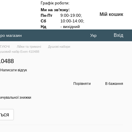
Графік роботи:
Ми на зв'язку:
Мій кошик
Пн-Пт
9:00-19:00;
Сб
10:00-14:00;
Нд
- вихідний
Вхід
про магазин
Укр
ТУЮЧІ
Лійки та тримачі
Душові набори
ушовий набір Exen 410488
10488
Написати відгук
Порівняти
В бажання
ичувальної знижки
ться