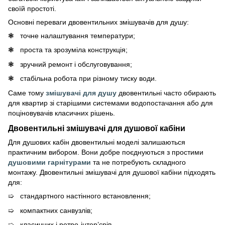
своїй простоті.
Основні переваги двовентильних змішувачів для душу:
точне налаштування температури;
проста та зрозуміла конструкція;
зручний ремонт і обслуговування;
стабільна робота при різному тиску води.
Саме тому
змішувачі для душу
двовентильні часто обирають
для квартир зі старішими системами водопостачання або для
поціновувачів класичних рішень.
Двовентильні змішувачі для душової кабіни
Для душових кабін двовентильні моделі залишаються
практичним вибором. Вони добре поєднуються з простими
душовими гарнітурами
та не потребують складного
монтажу. Двовентильні змішувачі для душової кабіни підходять
для:
стандартного настінного встановлення;
компактних санвузлів;
класичних і ретро-інтер’єрів.