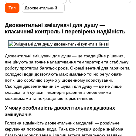
Тип
Двохвентильний
Двовентильні змішувачі для душу —
класичний контроль і перевірена надійність
Двовентильні змішувачі для душу — це традиційне рішення,
яке цінують за точне налаштування температури та стабільну
роботу протягом багатьох років. Окремі вентилі для гарячої та
холодної води дозволяють максимально точно регулювати
потік, що особливо зручно у щоденному користуванні.
Сьогодні двовентильний змішувач для душу — це не лише
класика, а й сучасні інженерні рішення з оновленими
механізмами та покращеною герметичністю.
У чому особливість двовентильних душових
змішувачів
Головна відмінність двовентильних моделей — роздільне
керування потоками води. Така конструкція добре знайома
багатьом користувачам і залишається актуальною завдяки