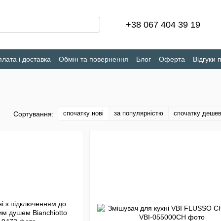
+38 067 404 39 19
лата і доставка
Обмін та повернення
Блог
Оферта
Відгуки 
спочатку нові
за популярністю
спочатку деше
Сортування: