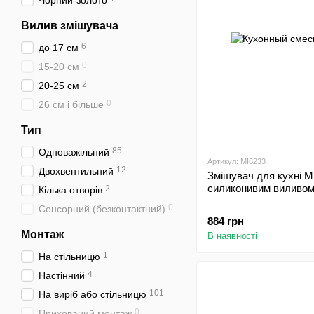
Чорний-золото
Вилив змішувача
6
до 17 см
0
15-20 см
2
20-25 см
0
26 см і більше
Тип
85
Одноважільний
Артикул: MI6233
12
Двохвентильний
Змішувач для кухні M
силиконивим виливом
2
Кілька отворів
0
Сенсорний (безконтактний)
884 грн
Монтаж
В наявності
1
На стільницю
4
Настінний
101
На виріб або стільницю
0
Прихований монтаж