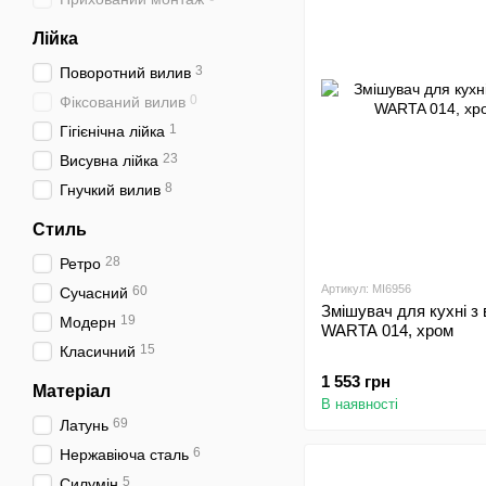
Лійка
3
Поворотний вилив
0
Фіксований вилив
1
Гігієнічна лійка
23
Висувна лійка
8
Гнучкий вилив
Стиль
28
Ретро
Артикул: MI6956
60
Сучасний
Змішувач для кухні з
19
Модерн
WARTA 014, хром
15
Класичний
1 553 грн
Матеріал
В наявності
69
Латунь
6
Нержавіюча сталь
5
Силумін