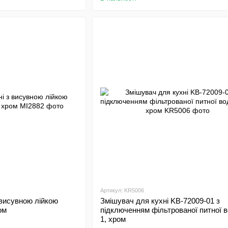
Артикул: KR5006
 висувною лійкою
Змішувач для кухні KB-72009-01 з
ом
підключенням фільтрованої питної в
1, хром