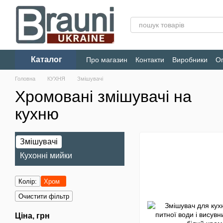
Перейти до основного контенту
Каталог
Про магазин
Контакти
Виробники
Оп
Конфіденційність
Головна
КУХНЯ
Змішувачі
Хромовані змішувачі на
кухню
Змішувачі
Кухонні мийки
Колір:
Хром
Очистити фільтр
Ціна, грн