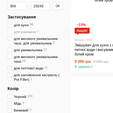
Від Ціна, грн
До Ціна, грн
ОК
Застосування
98
−13%
для кухні
Акція!
0
для раковини
для високого умивальника
Артикул: 9473
2
чаші, для умивальника
Змішувач для кухні з
питної води і висувни
13
для умивальника
білий хром
для високого умивальника
16
чаші
8 399 грн
9 658 грн
В наявності
11
для питтєвої води
для наповнення кастрюль (
1
Pot Filler)
Колір
103
Чорний
3
Мідь
3
Бежевий