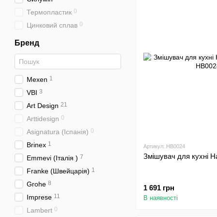
0
Термопластик
0
Цинковий сплав
Бренд
1
Mexen
3
VBI
21
Art Design
0
Arttidesign
0
Asignatura (Іспанія)
1
Brinex
Артикул: HB0024
Змішувач для кухні H
7
Emmevi (Італія )
1
Franke (Швейцарія)
8
Grohe
1 691 грн
11
Imprese
В наявності
0
Lambert