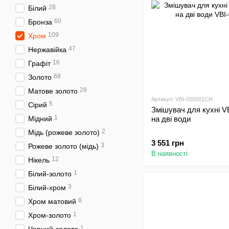
28
Білий
60
Бронза
109
Хром
47
Нержавійка
16
Графіт
68
Золото
29
Матове золото
Артикул: VBI-055001CH
5
Сірий
Змішувач для кухні
1
Мідний
на дві води
2
Мідь (рожеве золото)
3 551 грн
3
Рожеве золото (мідь)
В наявності
12
Нікель
1
Білий-золото
3
Білий-хром
8
Хром матовий
1
Хром-золото
1