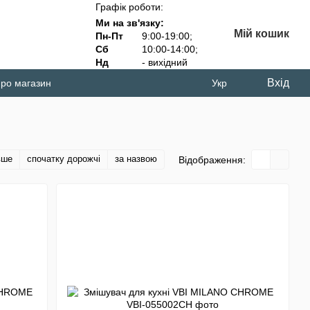
Графік роботи:
Ми на зв'язку:
Мій кошик
Пн-Пт
9:00-19:00;
Сб
10:00-14:00;
Нд
- вихідний
Вхід
про магазин
Укр
вше
спочатку дорожчі
за назвою
Відображення: