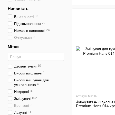
Наявність
63
В наявності
22
Під замовлення
24
Немає в наявності
0
Очікується
Мітки
10
Двовентельні
4
Високі змішувачі
Високі змішувачі для
4
умивальника
39
Недорогі
Артикул: MI2882
102
Змішувачі
Змішувач для кухні з
0
Бронзові
Premium Hans 014 хр
31
Латунні