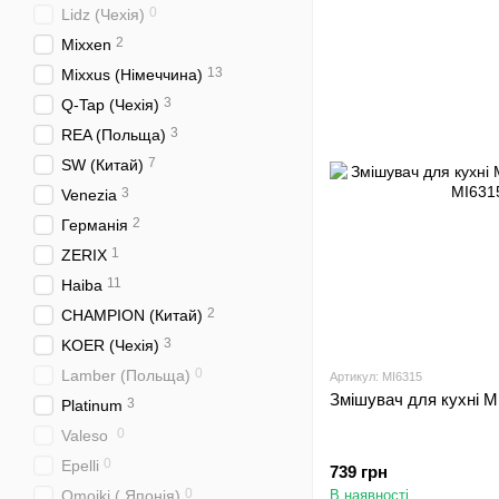
0
Lidz (Чехія)
2
Mixxen
13
Mixxus (Німеччина)
3
Q-Tap (Чехія)
3
REA (Польща)
7
SW (Китай)
3
Venezia
2
Германія
1
ZERIX
11
Haiba
2
CHAMPION (Китай)
3
KOER (Чехія)
0
Lamber (Польща)
Артикул: MI6315
Змішувач для кухні M
3
Platinum
0
Valeso
0
Epelli
739 грн
0
Omoiki ( Японія)
В наявності