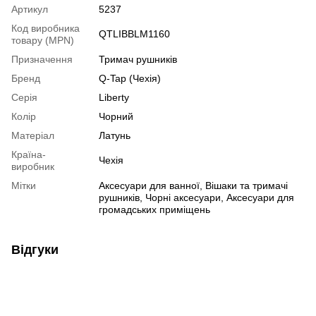
Артикул
5237
Код виробника
QTLIBBLM1160
товару (MPN)
Призначення
Тримач рушників
Бренд
Q-Tap (Чехія)
Серія
Liberty
Колір
Чорний
Матеріал
Латунь
Країна-
Чехія
виробник
Мітки
Аксесуари для ванної, Вішаки та тримачі
рушників, Чорні аксесуари, Аксесуари для
громадських приміщень
Відгуки