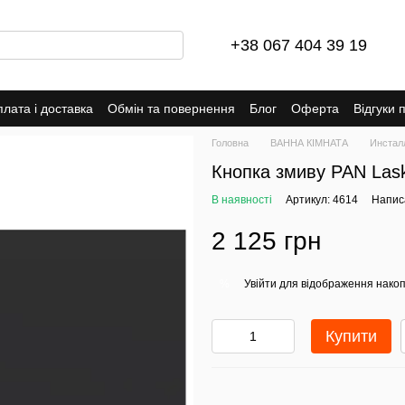
+38 067 404 39 19
лата і доставка
Обмін та повернення
Блог
Оферта
Відгуки 
Головна
ВАННА КІМНАТА
Инсталл
Кнопка змиву PAN Lask
В наявності
Артикул: 4614
Написа
2 125 грн
Увійти
для відображення накоп
%
Купити