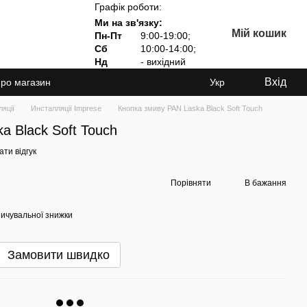
Графік роботи:
Ми на зв'язку:
Мій кошик
Пн-Пт
9:00-19:00;
Сб
10:00-14:00;
Нд
- вихідний
Вхід
про магазин
Укр
яції
Инсталляції Imprese
Кнопка змиву PAN Laska Black Soft Touch
a Black Soft Touch
ти відгук
Порівняти
В бажання
ичувальної знижки
Замовити швидко