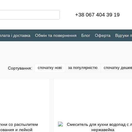
+38 067 404 39 19
лата і доставка
Обмін та повернення
Блог
Оферта
Відгуки 
спочатку нові
за популярністю
спочатку деше
Сортування: