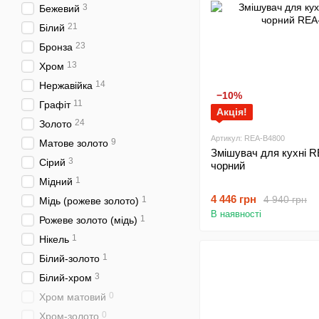
3
Бежевий
21
Білий
23
Бронза
13
Хром
14
Нержавійка
−10%
11
Графіт
Акція!
24
Золото
Артикул: REA-B4800
9
Матове золото
Змішувач для кухні 
3
Сірий
чорний
1
Мідний
4 446 грн
4 940 грн
1
Мідь (рожеве золото)
В наявності
1
Рожеве золото (мідь)
1
Нікель
1
Білий-золото
3
Білий-хром
0
Хром матовий
0
Хром-золото