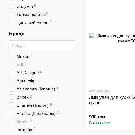
6
Силумін
2
Термопластик
2
Цинковий сплав
Бренд
1
Mexen
0
VBI
44
Art Design
1
Arttidesign
1
Asignatura (Іспанія)
Артикул: 5661
2
Brinex
Змішувач для кухні 1
граніт
9
Emmevi (Італія )
2
Franke (Швейцарія)
930 грн
0
Grohe
В наявності
3
Imprese