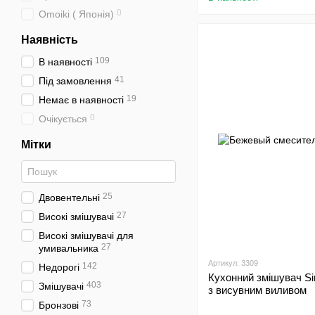
0
Omoiki ( Японія)
Наявність
109
В наявності
41
Під замовлення
19
Немає в наявності
0
Очікується
Мітки
25
Двовентельні
27
Високі змішувачі
Високі змішувачі для
27
умивальника
Артикул: 3309
142
Недорогі
Кухонний змішувач Si
403
Змішувачі
з висувним виливом
73
Бронзові