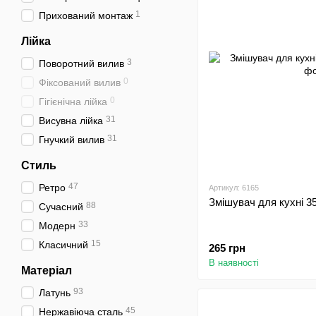
1
Прихований монтаж
Лійка
3
Поворотний вилив
0
Фіксований вилив
0
Гігієнічна лійка
31
Висувна лійка
31
Гнучкий вилив
Стиль
47
Ретро
Артикул: 6165
Змішувач для кухні 3
88
Сучасний
33
Модерн
15
Класичний
265 грн
В наявності
Матеріал
93
Латунь
45
Нержавіюча сталь