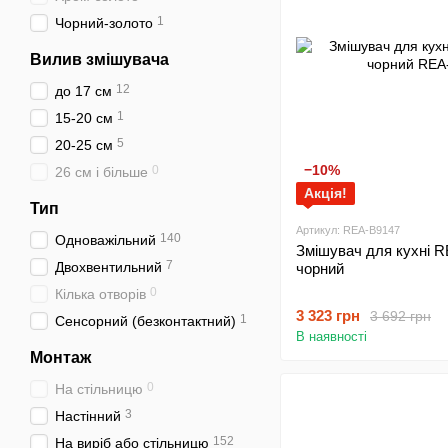
1
Чорний-золото
Вилив змішувача
12
до 17 см
1
15-20 см
5
20-25 см
−10%
0
26 см і більше
Акція!
Тип
Артикул: REA-B9147
140
Одноважільний
Змішувач для кухні
7
Двохвентильний
чорний
0
Кілька отворів
3 323 грн
3 692 грн
1
Сенсорний (безконтактний)
В наявності
Монтаж
0
На стільницю
3
Настінний
152
На виріб або стільницю