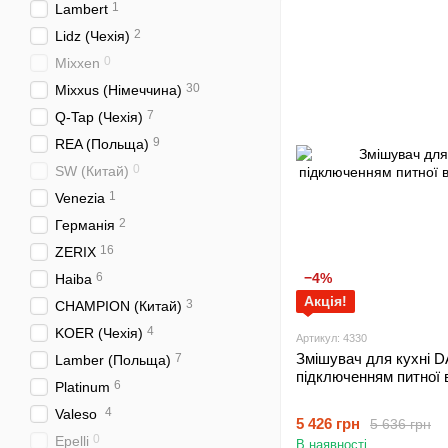
1
Lambert
2
Lidz (Чехія)
0
Mixxen
30
Mixxus (Німеччина)
7
Q-Tap (Чехія)
9
REA (Польща)
0
SW (Китай)
1
Venezia
2
Германія
16
ZERIX
6
−4%
Haiba
Акція!
3
CHAMPION (Китай)
4
KOER (Чехія)
Артикул: 4330
Змішувач для кухні D
7
Lamber (Польща)
підключенням питної в
6
Platinum
4
Valeso
5 426 грн
5 636 грн
0
Epelli
В наявності