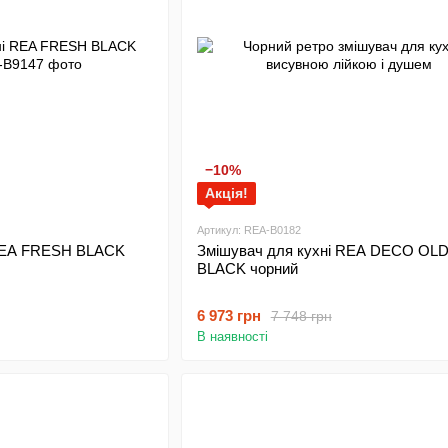
−10%
Акція!
Артикул: REA-B0182
 REA FRESH BLACK
Змішувач для кухні REA DECO OL
BLACK чорний
6 973 грн
7 748 грн
В наявності