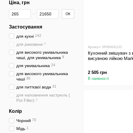
Ціна, грн
Від Ціна, грн
До Ціна, грн
ОК
Застосування
142
для кухні
0
для раковини
Артикул: SP000041133
для високого умивальника
Кухонний змішувач з
9
чаші, для умивальника
висувною лійкою Mar
24
для умивальника
2 505 грн
для високого умивальника
36
В наявності
чаші
31
для питтєвої води
для наповнення кастрюль (
0
Pot Filler)
Колір
70
Чорний
1
Мідь