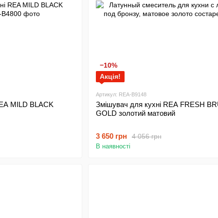
−10%
Акція!
Артикул: REA-B9148
REA MILD BLACK
Змішувач для кухні REA FRESH 
GOLD золотий матовий
3 650 грн
4 056 грн
В наявності