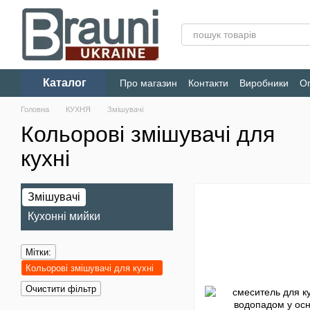
Перейти до основного контенту
Каталог
Про магазин
Контакти
Виробники
Оп
Конфіденційність
Головна
КУХНЯ
Змішувачі
Кольорові змішувачі для
кухні
Змішувачі
Кухонні мийки
Мітки:
Кольорові змішувачі для кухні
Очистити фільтр