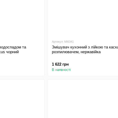
Артикул: MI6341
 водоспадом та
Змішувач кухонний з лійкою та кас
kus чорний
розпилювачем, нержавійка
1 622 грн
В наявності