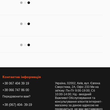
Контактна інформація
+38 067 404 39 19
Україна, 02002, Київ, вул. Євгена
Сверстюка, 2А, Офіс 233 Ми на
+38 066 747 86 00
зв'язку: Пн-Пт 9:00-19:00; Сб
10:00-14:00; Нд - вихідний
Передзвонити вам?
Важливо! Обслуговування та
консультування клієнтів інтернет-
+38 (067) 404- 39-19
магазину за даною адресою не
проводиться, не має виставкового