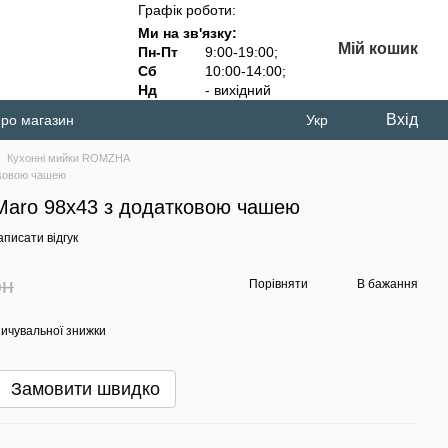
Графік роботи:
Ми на зв'язку:
Мій кошик
Пн-Пт
9:00-19:00;
Сб
10:00-14:00;
Нд
- вихідний
Вхід
про магазин
Укр
Кухонні мийки ROMZHA
тковою чашею
Maro 98х43 з додатковою чашею
писати відгук
рн
Порівняти
В бажання
ичувальної знижки
Замовити швидко