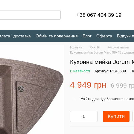
+38 067 404 39 19
лата і доставка
Обмін та повернення
Блог
Оферта
Відгуки 
Головна
КУХНЯ
Кухонні мийки
Кухонна мийка Jorum Maro 98х43 з дода
Кухонна мийка Jorum 
В наявності
Артикул: RO43539
На
4 949 грн
6 999 г
Увійти
для відображення накоп
%
Купити