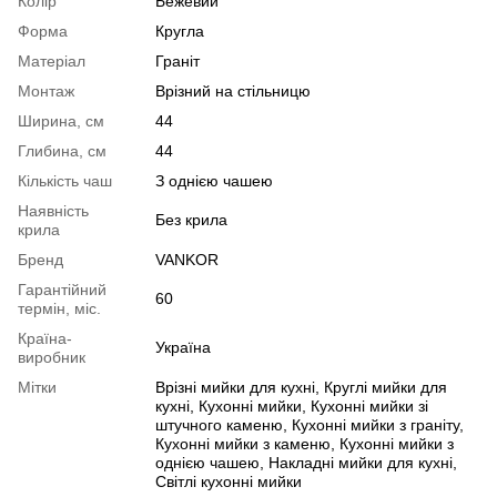
Колір
Бежевий
Форма
Кругла
Матеріал
Граніт
Монтаж
Врізний на стільницю
Ширина, см
44
Глибина, см
44
Кількість чаш
З однією чашею
Наявність
Без крила
крила
Бренд
VANKOR
Гарантійний
60
термін, міс.
Країна-
Україна
виробник
Мітки
Врізні мийки для кухні
,
Круглі мийки для
кухні
,
Кухонні мийки
,
Кухонні мийки зі
штучного каменю
,
Кухонні мийки з граніту
,
Кухонні мийки з каменю
,
Кухонні мийки з
однією чашею
,
Накладні мийки для кухні
,
Світлі кухонні мийки